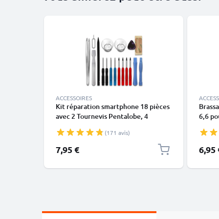
ACCESSOIRES
ACCESS
Kit réparation smartphone 18 pièces
Brassa
avec 2 Tournevis Pentalobe, 4
6,6 po
Tournevis TORX, pincette, ventouse
argent
(171 avis)
& plus | outils réparation pour
en néo
téléphone portable Iphone,
à la t
7,95 €
6,95 
Samsung, huawei