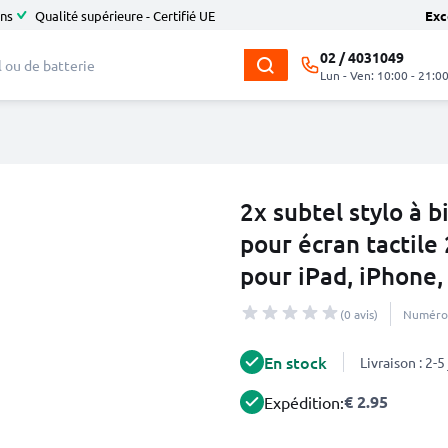
ans
Qualité supérieure - Certifié UE
Exc
02 / 4031049
Lun - Ven: 10:00 - 21:0
2x subtel stylo à b
pour écran tactile
pour iPad, iPhone,
(0 avis)
Numéro 
En stock
Livraison : 2-
€ 2.95
Expédition: