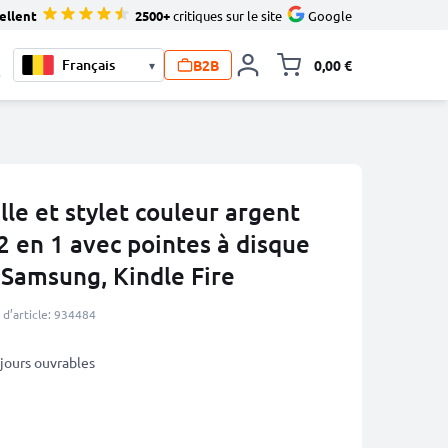
ellent
2500+
critiques sur le site
Google
B2B
0,00 €
▾
Toggle minicart, L
0
ille et stylet couleur argent
 2 en 1 avec pointes à disque
 Samsung, Kindle Fire
d’article: 934484
5 jours ouvrables