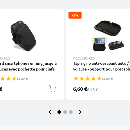
-5%
OIRES
ACCESSOIRES
rd smartphone running jusqu'à
Tapis grip anti-dérapant auto /
uces avec pochette pour clefs,
voiture - Support pour portabl
, barre énergétique - brassière
smartphones & accessoires
(4 avis)
(4 avis)
prène noir résistant à l'eau et
ranspiration
Prix spécial
€
6,60 €
Prix normal
6,95 €