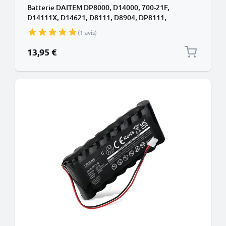
Batterie DAITEM DP8000, D14000, 700-21F,
D14111X, D14621, D8111, D8904, DP8111,
DP8111X, DP8211, DP8212, SH144AX, SH146AX,
(1 avis)
260-21D, 701-21X, D14111 BatLi05 (5400mAh, 3.6V)
de CELLONIC
13,95 €