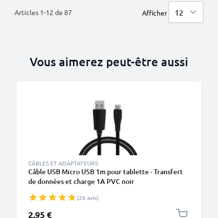
Articles
1
-
12
de
87
Afficher
Vous aimerez peut-être aussi
M
CÂBLES ET ADAPTATEURS
Câble USB Micro USB 1m pour tablette - Transfert
de données et charge 1A PVC noir
(26 avis)
2,95 €