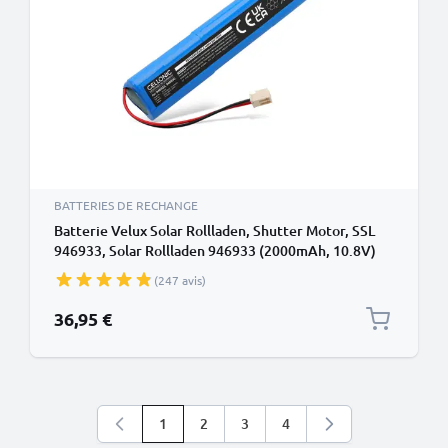
BATTERIES DE RECHANGE
Batterie Velux Solar Rollladen, Shutter Motor, SSL
946933, Solar Rollladen 946933 (2000mAh, 10.8V)
de CELLONIC
(247 avis)
36,95 €
1
2
3
4
Vous lisez actuellement la page
Page
Page
Page