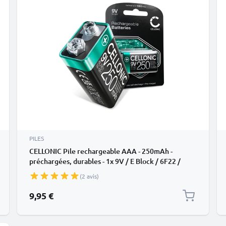
PILES
CELLONIC Pile rechargeable AAA - 250mAh -
préchargées, durables - 1x 9V / E Block / 6F22 /
6LR61 / AM-61 Pile NiMH 9V pour détecteurs de
(2 avis)
fumée, microphones sans fil, jouets ou téléphones
fixes
9,95 €