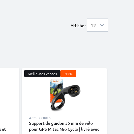
Afficher
Meilleures ventes
-15%
Meilleures
ACCESSOIRES
ACCESSOI
Support de guidon 35 mm de vélo
Support 
s et
pour GPS Mitac Mio Cyclo | livré avec
pour GPS