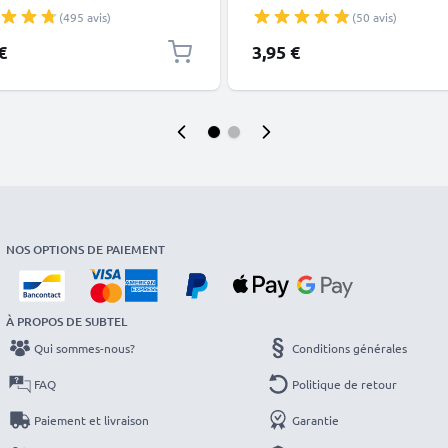
 D3200 D7200 Coolpix 3100
charge 1A PVC noir
(495 avis)
(50 avis)
5600
€
3,95 €
NOS OPTIONS DE PAIEMENT
À PROPOS DE SUBTEL
Qui sommes-nous?
Conditions générales
FAQ
Politique de retour
Paiement et livraison
Garantie