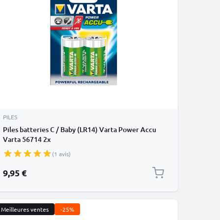
PILES
Piles batteries C / Baby (LR14) Varta Power Accu
Varta 56714 2x
(1 avis)
9,95 €
Meilleures ventes
-25%