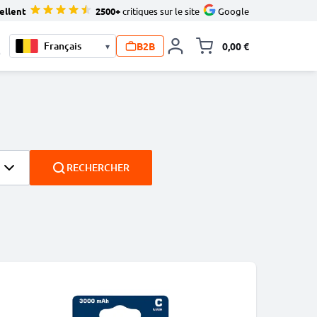
ellent
2500+
critiques sur le site
Google
B2B
0,00 €
▾
Toggle minicart, L
0
RECHERCHER