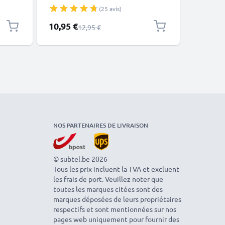
deux adaptateurs 32mm et 25mm
830 | liv
(25 avis)
32mm e
Prix spécial
Prix spéc
10,95 €
10,95 €
Prix normal
12,95 €
NOS PARTENAIRES DE LIVRAISON
© subtel.be 2026
Tous les prix incluent la TVA et excluent
les frais de port. Veuillez noter que
toutes les marques citées sont des
marques déposées de leurs propriétaires
respectifs et sont mentionnées sur nos
pages web uniquement pour fournir des