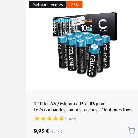
Meilleures ventes
-25%
12 Piles AA / Mignon / R6 / LR6 pour
télécommandes, lampes torches, téléphones fixes
sans fil, capteurs et bien plus – Piles alcalines AA
(1 avis)
1.5V
Prix spécial
9,95 €
Prix normal
13,27 €