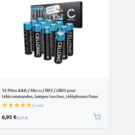
12 Piles AAA / Micro / R03 / LR03 pour
télécommandes, lampes torches, téléphones fixes
sans fil, capteurs et bien plus – Piles alcalines AAA
(3 avis)
1.5V
Prix spécial
6,95 €
Prix normal
9,27 €