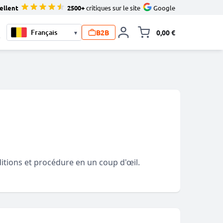
ellent
2500+
critiques sur le site
Google
B2B
0,00 €
▾
Toggle minicart, L
0
itions et procédure en un coup d'œil.