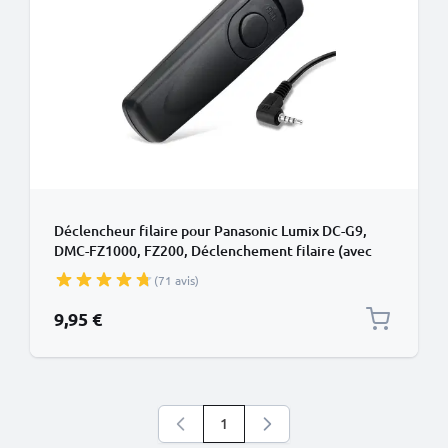
Déclencheur filaire pour Panasonic Lumix DC-G9,
DMC-FZ1000, FZ200, Déclenchement filaire (avec
câble) déclencheur pour appareil photo de CELLONIC
(71 avis)
9,95 €
1
Vous lisez actuellement la page