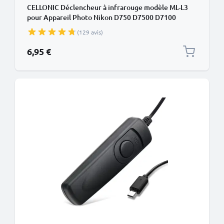
CELLONIC Déclencheur à infrarouge modèle ML-L3
pour Appareil Photo Nikon D750 D7500 D7100
D7000 D5300 D5200 D5100 D5000 D3400 D3300
(129 avis)
D3000 D90 / Coolpix A P7800 - Déclencheur à
Distance sans fil pour Caméras Photo
6,95 €