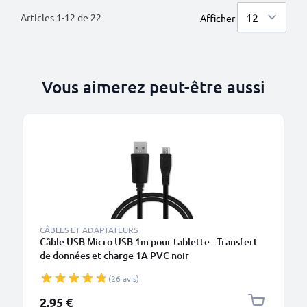
Articles
1
-
12
de
22
Afficher
Vous aimerez peut-être aussi
M
CÂBLES ET ADAPTATEURS
Câble USB Micro USB 1m pour tablette - Transfert
de données et charge 1A PVC noir
(26 avis)
2,95 €