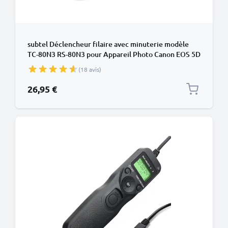
subtel Déclencheur filaire avec minuterie modèle
TC-80N3 RS-80N3 pour Appareil Photo Canon EOS 5D
Mark IV, 5D, 40D, 7D, 5D Mark II, 1D X, 1D Mark IV,
(18 avis)
1D X Mark II - Déclencheur à Distance sans fil pour
Caméras Photo
26,95 €