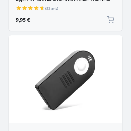
D300 D200 D100 D5 D4 D3 - Déclencheur à Distance
(53 avis)
sans fil pour Caméras Photo
9,95 €