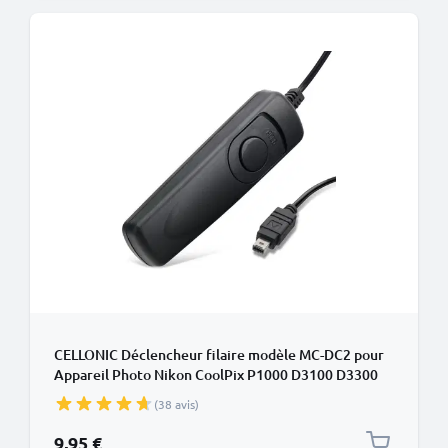
CELLONIC Déclencheur filaire modèle MC-DC2 pour
Appareil Photo Nikon CoolPix P1000 D3100 D3300
D5000 D5500 D5600 D7200 D7500 D90 Z 6 Z 7
(38 avis)
- Déclencheur à Distance sans fil pour Caméras Photo
9,95 €