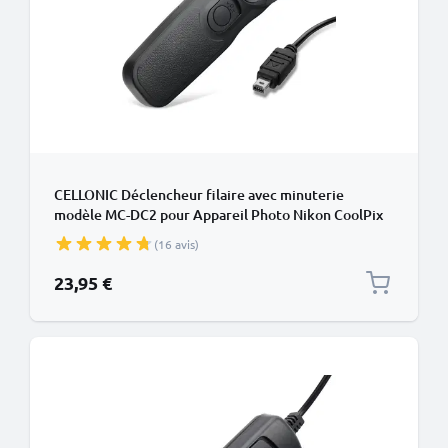
CELLONIC Déclencheur filaire avec minuterie
modèle MC-DC2 pour Appareil Photo Nikon CoolPix
P1000 D3100 D3300 D5000 D5500 D5600 D7200
(16 avis)
D7500 D90 Z 6 Z 7 - Déclencheur à Distance sans fil
pour Caméras Photo
23,95 €