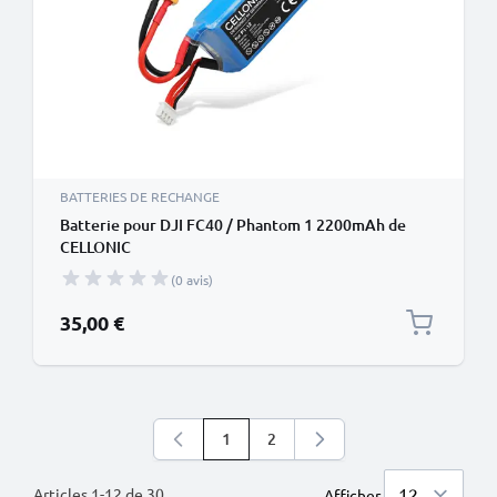
BATTERIES DE RECHANGE
Batterie pour DJI FC40 / Phantom 1 2200mAh de
CELLONIC
(0 avis)
35,00 €
1
2
Vous lisez actuellement la page
Page
Articles
1
-
12
de
30
Afficher