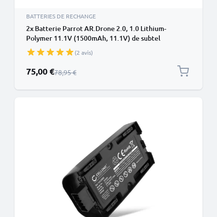
BATTERIES DE RECHANGE
2x Batterie Parrot AR.Drone 2.0, 1.0 Lithium-
Polymer 11.1V (1500mAh, 11.1V) de subtel
(2 avis)
Prix spécial
75,00 €
Prix normal
78,95 €