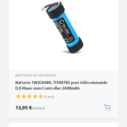
BATTERIES DE RECHANGE
Batterie 1WJG0480, TI100782 pour télécommande
DJI Mavic mini Controller 2600mAh
(6 avis)
Prix spécial
13,95 €
Prix normal
16,95 €