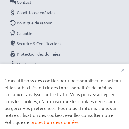
Contact
Conditions générales
Politique de retour
Garantie
Sécurité & Certifications
Protection des données
Mentions légales
×
NOS OPTIONS DE PAIEMENT
Nous utilisons des cookies pour personnaliser le contenu
et les publicités, offrir des fonctionnalités de médias
sociaux et analyser notre trafic. Vous pouvez accepter
tous les cookies, n’autoriser que les cookies nécessaires
NOS PARTENAIRES DE LIVRAISON
ou gérer vos préférences. Pour plus d’informations sur
notre utilisation des cookies, veuillez consulter notre
Politique de
protection des données
© subtel.be 2026