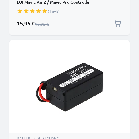
DJI Mavic Air 2 / Mavic Pro Controller
(1 avis)
Prix spécial
15,95 €
Prix normal
16,95 €
BATTERIES DE RECHANGE