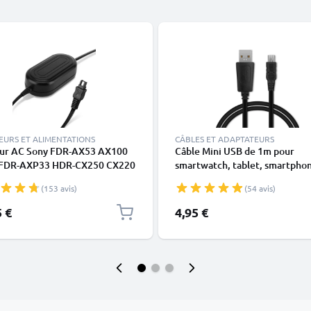
EURS ET ALIMENTATIONS
CÂBLES ET ADAPTATEURS
ur AC Sony FDR-AX53 AX100
Câble Mini USB de 1m pour
FDR-AXP33 HDR-CX250 CX220
smartwatch, tablet, smartpho
 CX130 CX115 CX105 CX410
GPS - Câble data et charge 1A 
(153 avis)
(54 avis)
R550 - Dummy Battery AC-
PVC
C-L25,AC-L200 avec Câble de
5 €
4,95 €
 de subtel