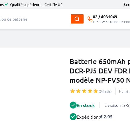
ans
Qualité supérieure - Certifié UE
Exc
02 / 4031049
Lun - Ven: 10:00 - 21:0
Batterie 650mAh p
DCR-PJ5 DEV FDR
modèle NP-FV50 
(54 avis)
Numéro
En stock
Livraison : 2-
€ 2.95
Expédition: