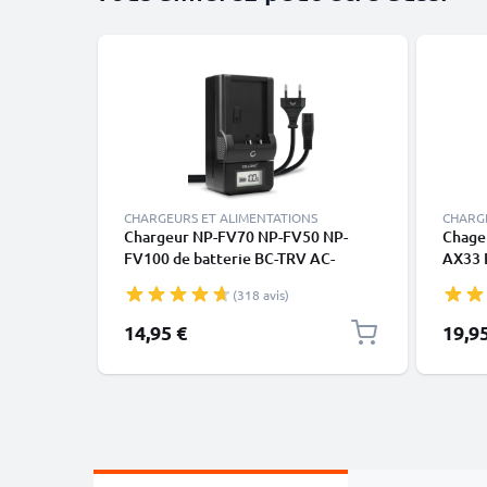
CHARGEURS ET ALIMENTATIONS
CHARG
Chargeur NP-FV70 NP-FV50 NP-
Chage
FV100 de batterie BC-TRV AC-
AX33 
VQV10 pour appareils photo Sony
CX190
(318 avis)
FDR-AX100 AX100e FDR-AX33 FDR-
HDR-X
AX53 de CELLONIC
L20,A
14,95 €
19,9
ca. 3m