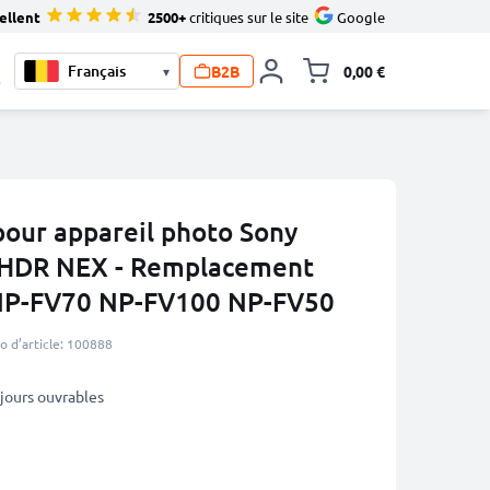
ellent
2500+
critiques sur le site
Google
B2B
0,00 €
▾
Toggle minicart, L
0
our appareil photo Sony
 HDR NEX - Remplacement
NP-FV70 NP-FV100 NP-FV50
 d’article: 100888
5 jours ouvrables