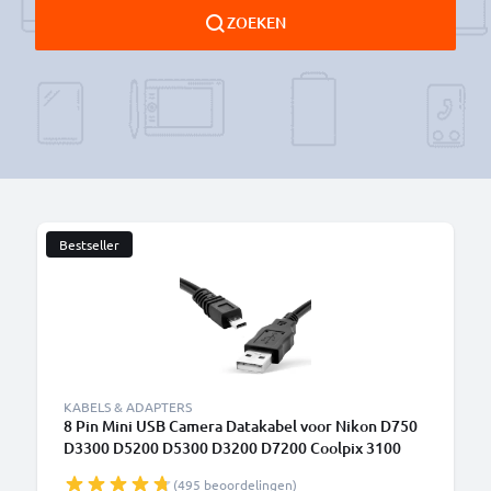
ZOEKEN
Bestseller
B
KABELS & ADAPTERS
8 Pin Mini USB Camera Datakabel voor Nikon D750
D3300 D5200 D5300 D3200 D7200 Coolpix 3100
3200 5600
(495 beoordelingen)