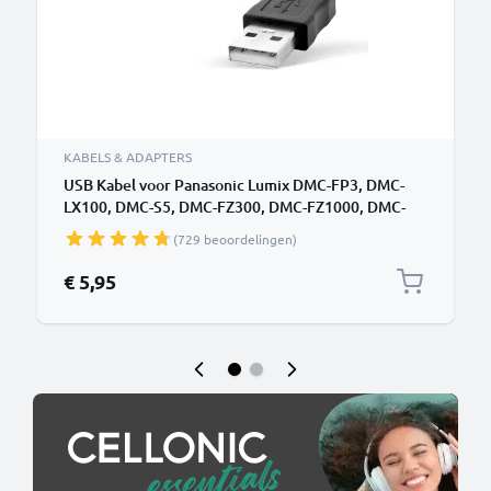
KABELS & ADAPTERS
USB Kabel voor Panasonic Lumix DMC-FP3, DMC-
LX100, DMC-S5, DMC-FZ300, DMC-FZ1000, DMC-
GM5, DMC-GM1, DMC-FZ200, DMC-TZ5, DMC-GX7,
(729 beoordelingen)
DMC-GF6, DMC-SZ10, DMC-G7, DMC-S1, DMC-GH4,
DMC-GF1, DMC-LX5, DMC-TZ60, DMC-FZ18, DMC-
€ 5,95
LX3 - 1.5m, DMW-USBC1 Datakabel Oplader,