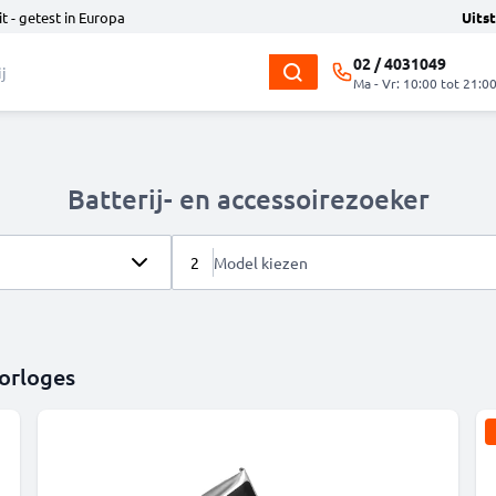
t - getest in Europa
Uits
02 / 4031049
Ma - Vr: 10:00 tot 21:0
Batterij- en accessoirezoeker
2
Model kiezen
orloges