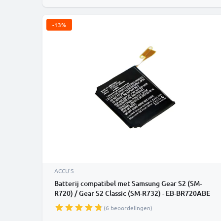
-13%
ACCU'S
Batterij compatibel met Samsung Gear S2 (SM-
R720) / Gear S2 Classic (SM-R732) - EB-BR720ABE
250mAh vervangende accu reservebatterij extra
(6 beoordelingen)
energie