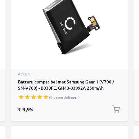
ACCU'S
Batterij compatibel met Samsung Gear 1 (V700 /
SM-V700) - B030FE, GH43-03992A 250mAh
vervangende accu reservebatterij extra energie
(8 beoordelingen)
€ 9,95