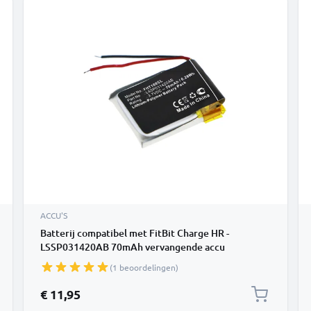
ACCU'S
Batterij compatibel met FitBit Charge HR -
LSSP031420AB 70mAh vervangende accu
reservebatterij extra energie
(1 beoordelingen)
€ 11,95