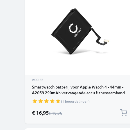
ACCU'S
Smartwatch batterij voor Apple Watch 4 - 44mm -
A2059 290mAh vervangende accu fitnessarmband
(1 beoordelingen)
Speciale prijs
€ 16,95
Normale prijs
€ 19,95