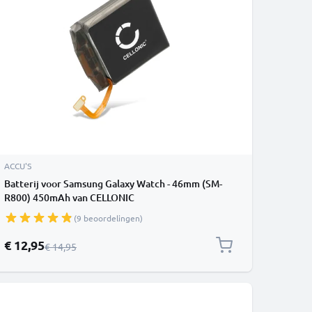
ACCU'S
Batterij voor Samsung Galaxy Watch - 46mm (SM-
R800) 450mAh van CELLONIC
(9 beoordelingen)
Speciale prijs
€ 12,95
Normale prijs
€ 14,95