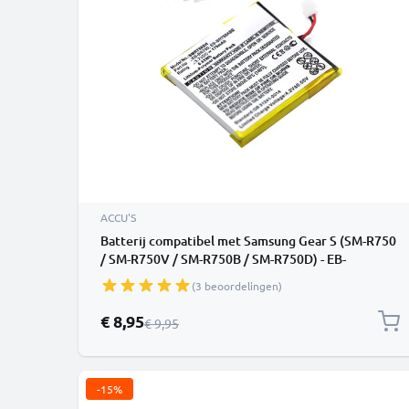
ACCU'S
Batterij compatibel met Samsung Gear S (SM-R750
/ SM-R750V / SM-R750B / SM-R750D) - EB-
BR750ABE 170mAh vervangende accu
(3 beoordelingen)
reservebatterij extra energie
Speciale prijs
€ 8,95
Normale prijs
€ 9,95
-15%