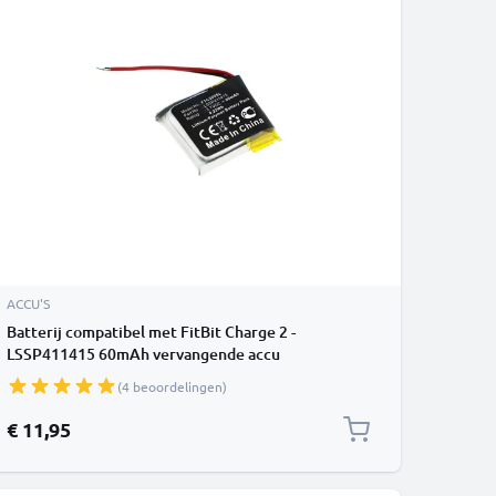
ACCU'S
Batterij compatibel met FitBit Charge 2 -
LSSP411415 60mAh vervangende accu
reservebatterij extra energie
(4 beoordelingen)
€ 11,95