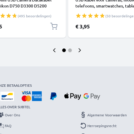
Nikon D750 D3300 D5200
telefoons, smartwatches, table
 D3200 D7200 Coolpix 3100
luidsprekers of koptelefoons 
(495 beoordelingen)
(50 beoordelinge
5600
Oplaadkabel 1A Laad Snoer P
Datakabel zwart
5
€ 3,95
NZE BETAALOPTIES
LLES OVER SUBTEL
Over Ons
Algemene Voorwaarden
FAQ
Herroepingsrecht