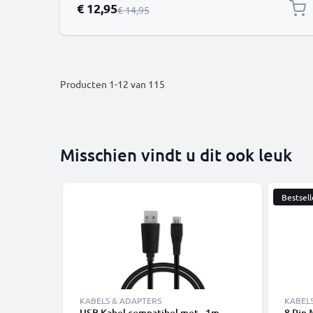
Speciale prijs
€ 12,95
Normale prijs
€ 14,95
Producten
1
-
12
van
115
Misschien vindt u dit ook leuk
Bestsell
KABELS & ADAPTERS
KABEL
USB Kabel compatibel met - 1m
8 Pin