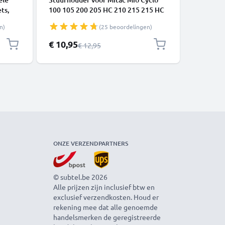
ts,
100 105 200 205 HC 210 215 215 HC
1000 830
- 1m
300 zwart stuurbeugel fietsstuur
Edge Exp
n)
(25 beoordelingen)
VC
bevestiging navigatie standaard
Forerunn
stuurbevestiging
stuurbeu
Speciale prijs
Speciale 
€ 10,95
€ 10,95
Normale prijs
€ 12,95
ONZE VERZENDPARTNERS
© subtel.be 2026
Alle prijzen zijn inclusief btw en
exclusief verzendkosten. Houd er
rekening mee dat alle genoemde
handelsmerken de geregistreerde