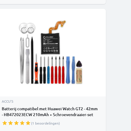
ACCU'S
Batterij compatibel met Huawei Watch GT2 - 42mm
- HB472023ECW 210mAh + Schroevendraaier-set
vervangende accu reservebatterij extra energie
(1 beoordelingen)