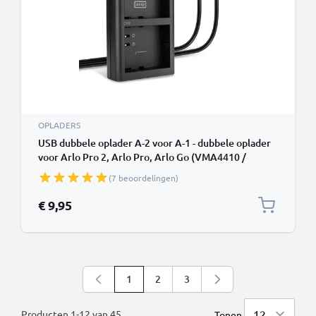
OPLADERS
USB dubbele oplader A-2 voor A-1 - dubbele oplader
voor Arlo Pro 2, Arlo Pro, Arlo Go (VMA4410 /
VML4030) camera-accu's, oplaadkabel,
(7 beoordelingen)
voedingsadapter
€ 9,95
1
2
3
U lees momenteel pagina
Pagina
Pagina
Producten
1
-
12
van
45
Tonen