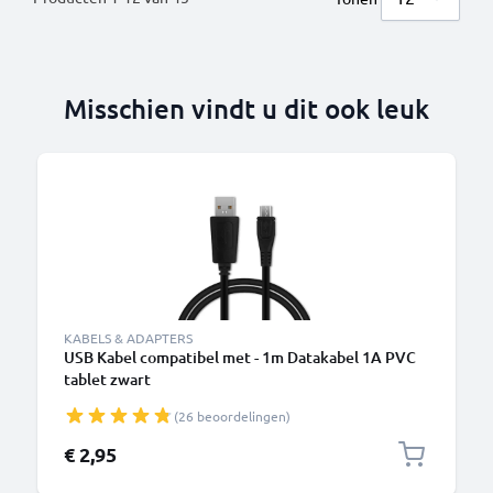
Misschien vindt u dit ook leuk
B
KABELS & ADAPTERS
USB Kabel compatibel met - 1m Datakabel 1A PVC
tablet zwart
(26 beoordelingen)
€ 2,95