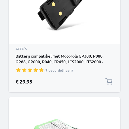
ACCU'S
Batterij compatibel met Motorola GP300, P080,
GP88, GP600, P040, CP450, LCS2000, LTS2000 -
HNN9628A, HNN9628B 1800mAh vervangende accu
(7 beoordelingen)
reservebatterij extra energie
€ 29,95