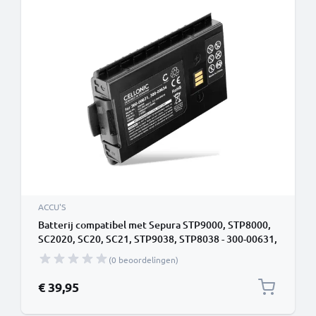
ACCU'S
Batterij compatibel met Sepura STP9000, STP8000,
SC2020, SC20, SC21, STP9038, STP8038 - 300-00631,
300-00634, 300-00635 1880mAh vervangende accu
(0 beoordelingen)
reservebatterij extra energie
€ 39,95