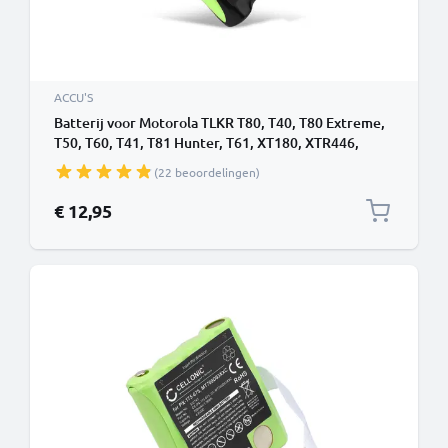
ACCU'S
Batterij voor Motorola TLKR T80, T40, T80 Extreme,
T50, T60, T41, T81 Hunter, T61, XT180, XTR446,
XTB446, XTK446 700mAh NiMH van CELLONIC
(22 beoordelingen)
€ 12,95