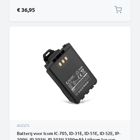
€ 36,95
ACCU'S
Batterij voor Icom IC-705, ID-31E, ID-51E, ID-52E, IP-
100H, IP-501H, IP-503H 3300mAh Lithium Ion van