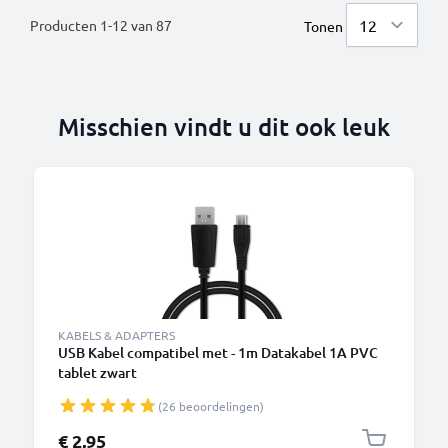
Producten
1
-
12
van
87
Tonen
Misschien vindt u dit ook leuk
B
KABELS & ADAPTERS
USB Kabel compatibel met - 1m Datakabel 1A PVC
tablet zwart
(26 beoordelingen)
€ 2,95