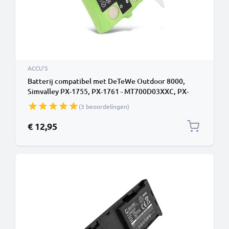
ACCU'S
Batterij compatibel met DeTeWe Outdoor 8000,
Simvalley PX-1755, PX-1761 - MT700D03XXC, PX-
1754-919, PX-175-675 700mAh vervangende accu
(3 beoordelingen)
reservebatterij extra energie
€ 12,95