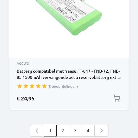
ACCU'S
Batterij compatibel met Yaesu FT-817 - FNB-72, FNB-
85 1500mAh vervangende accu reservebatterij extra
energie
(8 beoordelingen)
€ 24,95
1
2
3
4
U lees momenteel pagina
Pagina
Pagina
Pagina