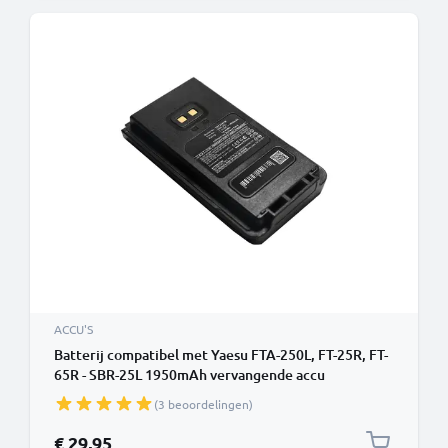
ACCU'S
Batterij compatibel met Yaesu FTA-250L, FT-25R, FT-
65R - SBR-25L 1950mAh vervangende accu
reservebatterij extra energie
(3 beoordelingen)
€ 29,95