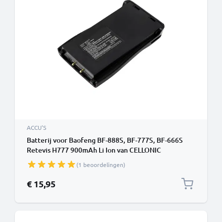
ACCU'S
Batterij voor Baofeng BF-888S, BF-777S, BF-666S
Retevis H777 900mAh Li Ion van CELLONIC
(1 beoordelingen)
€ 15,95