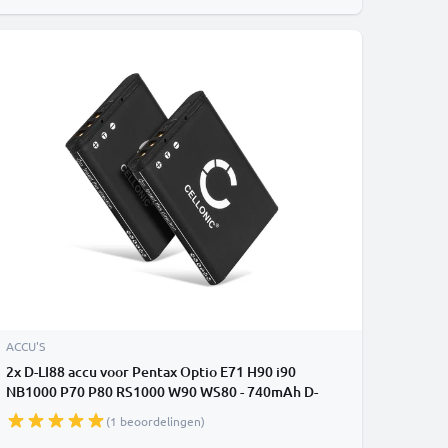
ACCU'S
2x D-LI88 accu voor Pentax Optio E71 H90 i90
NB1000 P70 P80 RS1000 W90 WS80 - 740mAh D-
LI88 vervangende accu voor camera
(1 beoordelingen)