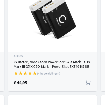
ACCU'S
2x Batterij voor Canon PowerShot G7 X Mark II G1x
Mark III G5 X G9 X Mark II PowerShot SX740 HS NB-
13L Accu (1120mAh, 3.7V) van CELLONIC
(4 beoordelingen)
€ 44,95