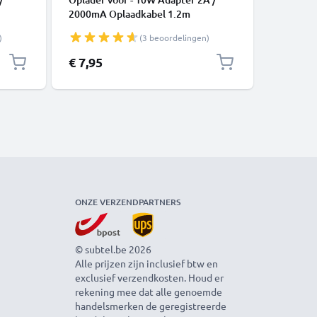
2000mA Oplaadkabel 1.2m
Smartpho
Speaker,
)
(3 beoordelingen)
adapter 
oplaadka
€ 7,95
€ 11,99
charger
ONZE VERZENDPARTNERS
© subtel.be 2026
Alle prijzen zijn inclusief btw en
exclusief verzendkosten. Houd er
rekening mee dat alle genoemde
handelsmerken de geregistreerde