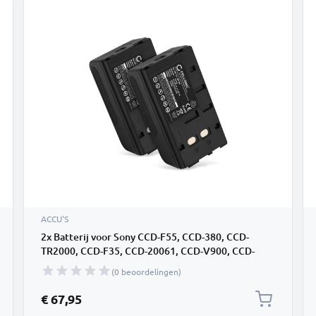
ACCU'S
2x Batterij voor Sony CCD-F55, CCD-380, CCD-
TR2000, CCD-F35, CCD-20061, CCD-V900, CCD-
V5000 NP-33 NP-55 NP-66 NP-68 Accu (4200mAh,
(0 beoordelingen)
6V) van CELLONIC
€ 67,95