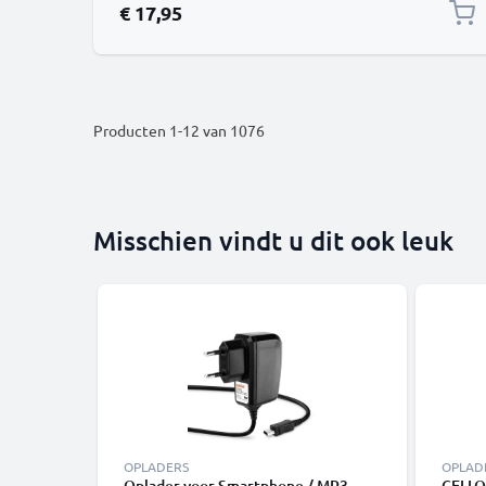
€ 17,95
Producten
1
-
12
van
1076
Misschien vindt u dit ook leuk
OPLADERS
OPLAD
Oplader voor Smartphone / MP3-
CELLO