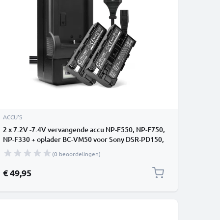
ACCU'S
2 x 7.2V -7.4V vervangende accu NP-F550, NP-F750,
NP-F330 + oplader BC-VM50 voor Sony DSR-PD150,
HDR-FX7, HDR-FX1, HDR-FX1000, GV-HD700, DSR-
(0 beoordelingen)
PD170 camcorder
€ 49,95