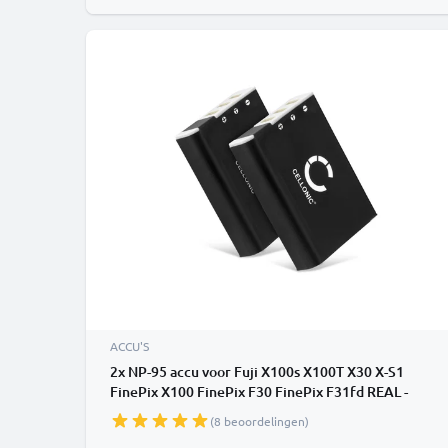
ACCU'S
2x NP-95 accu voor Fuji X100s X100T X30 X-S1
FinePix X100 FinePix F30 FinePix F31fd REAL -
1800mAh vervangende accu voor camera
(8 beoordelingen)