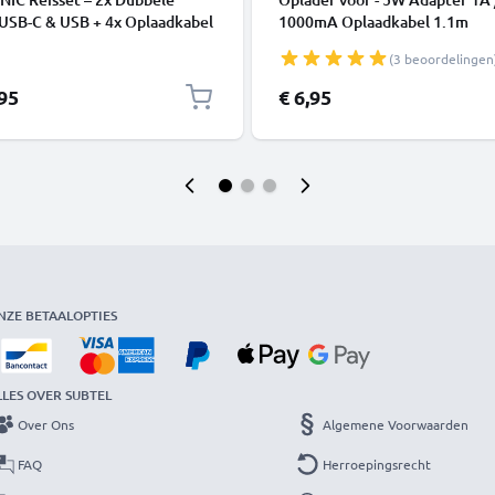
 USB-C & USB + 4x Oplaadkabel
1000mA Oplaadkabel 1.1m
Smartphone, Laptop, GPS,
(3 beoordelingen
, Speaker, Smartwatch en
 2x 20W PD USB Snellader in
,95
€ 6,95
 en Wit
NZE BETAALOPTIES
LLES OVER SUBTEL
Over Ons
Algemene Voorwaarden
FAQ
Herroepingsrecht