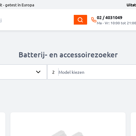
t - getest in Europa
Uits
02 / 4031049
Ma - Vr: 10:00 tot 21:0
Batterij- en accessoirezoeker
2
Model kiezen