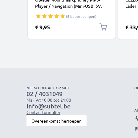
Player / Navigation (Mini-USB, 5V,
Lader
2A / 2000mA / 1,2m) - 10W Adapter
voor 
(5 beoordelingen)
2A / 2000mA Oplaadkabel 1,2m
Tablet
meer –
€ 9,95
€ 33
Zwart
NEEM CONTACT OP MET
O
02 / 4031049
Ma - Vr: 10:00 tot 21:00
info@subtel.be
A
Contactformulier
Overeenkomst herroepen