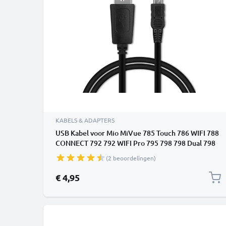
KABELS & ADAPTERS
USB Kabel voor Mio MiVue 785 Touch 786 WIFI 788
CONNECT 792 792 WIFI Pro 795 798 798 Dual 798
Dual Pro 798 Pro 812 818 821 - 1m Oplaadkabel 1A
(2 beoordelingen)
Camera foto PVC Datakabel zwart
€ 4,95