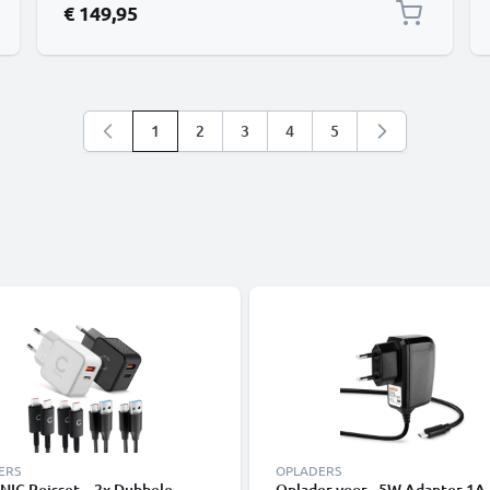
€ 149,95
1
2
3
4
5
U lees momenteel pagina
Pagina
Pagina
Pagina
Pagina
ERS
OPLADERS
NIC Reisset – 2x Dubbele
Oplader voor - 5W Adapter 1A 