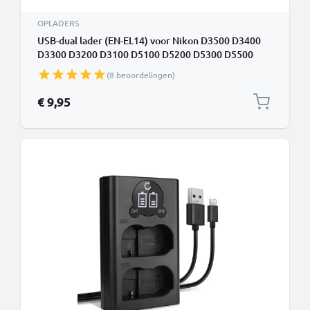
OPLADERS
USB-dual lader (EN-EL14) voor Nikon D3500 D3400
D3300 D3200 D3100 D5100 D5200 D5300 D5500
D5600 Df Coolpix P7000 P7100 P7800 + 1m + USB
(8 beoordelingen)
Kabel van CELLONIC
€ 9,95