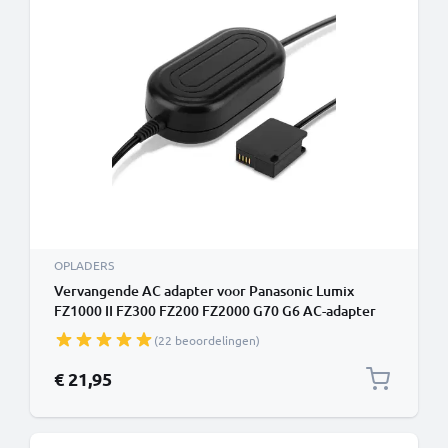
OPLADERS
Vervangende AC adapter voor Panasonic Lumix
FZ1000 II FZ300 FZ200 FZ2000 G70 G6 AC-adapter
DMW-AC8 + DMW-DCC8 DC-koppeling –
(22 beoordelingen)
Dummybatterij – Batterij-eliminator van subtel
€ 21,95