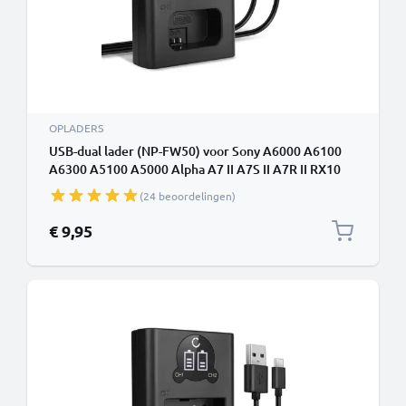
OPLADERS
USB-dual lader (NP-FW50) voor Sony A6000 A6100
A6300 A5100 A5000 Alpha A7 II A7S II A7R II RX10
NEX-5 NEX-7 NEX-6 + 1m USB Kabel van CELLONIC
(24 beoordelingen)
€ 9,95