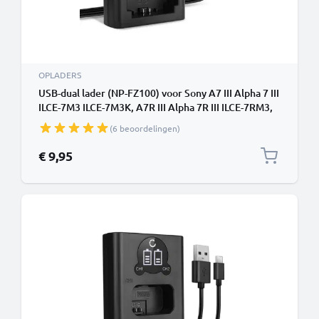
OPLADERS
USB-dual lader (NP-FZ100) voor Sony A7 III Alpha 7 III
ILCE-7M3 ILCE-7M3K, A7R III Alpha 7R III ILCE-7RM3,
A9 Alpha 9 ILCE-9 + 1m + USB Kabel van CELLONIC
(6 beoordelingen)
€ 9,95