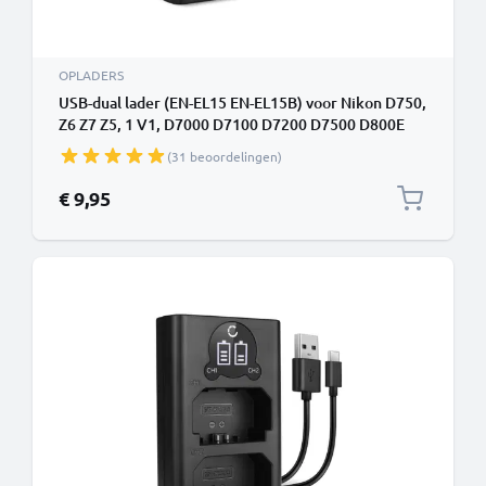
OPLADERS
USB-dual lader (EN-EL15 EN-EL15B) voor Nikon D750,
Z6 Z7 Z5, 1 V1, D7000 D7100 D7200 D7500 D800E
D810A D850 D600 D610 + 1m + USB Kabel van
(31 beoordelingen)
CELLONIC
€ 9,95