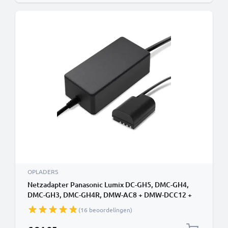
OPLADERS
Netzadapter Panasonic Lumix DC-GH5, DMC-GH4,
DMC-GH3, DMC-GH4R, DMW-AC8 + DMW-DCC12 +
DC Coupler (Dummy-accu), ca. 3m van CELLONIC
(16 beoordelingen)