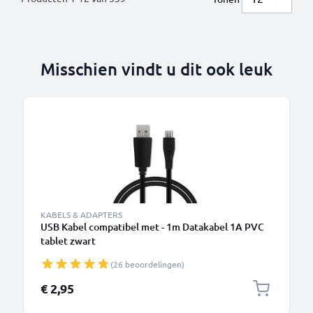
Misschien vindt u dit ook leuk
B
KABELS & ADAPTERS
USB Kabel compatibel met - 1m Datakabel 1A PVC
tablet zwart
(26 beoordelingen)
€ 2,95