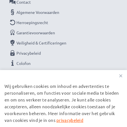
Contact
Algemene Voorwaarden
Herroepingsrecht
Garantievoorwaarden
Veiligheid & Certificeringen
Privacybeleid
Colofon
×
ONZE BETAALOPTIES
Wij gebruiken cookies om inhoud en advertenties te
personaliseren, om functies voor sociale media te bieden
en om ons verkeer te analyseren. Je kunt alle cookies
ONZE VERZENDPARTNERS
accepteren, alleen noodzakelijke cookies toestaan of je
voorkeuren beheren. Meer informatie over het gebruik
van cookies vind je in ons
privacybeleid
© subtel.be 2026