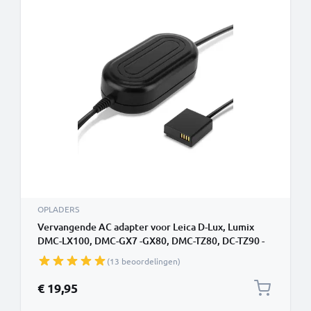
OPLADERS
Vervangende AC adapter voor Leica D-Lux, Lumix
DMC-LX100, DMC-GX7 -GX80, DMC-TZ80, DC-TZ90 -
TZ91 AC-adapter DMW-AC8 + DMW-DCC11 DC-
(13 beoordelingen)
koppeling – Dummybatterij – Batterij-eliminator van
subtel
€ 19,95