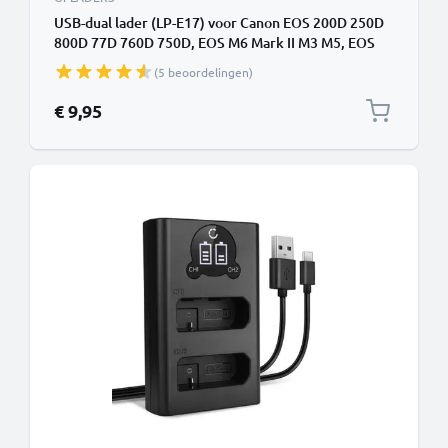
USB-dual lader (LP-E17) voor Canon EOS 200D 250D
800D 77D 760D 750D, EOS M6 Mark II M3 M5, EOS
RP, Rebel SL2 T6i Kiss X8i + 1m + USB Kabel van
(5 beoordelingen)
CELLONIC
€ 9,95