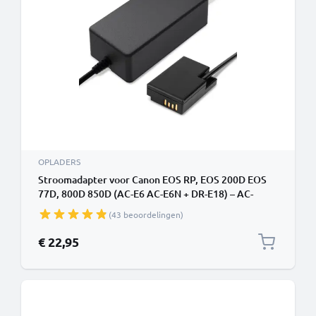
OPLADERS
Stroomadapter voor Canon EOS RP, EOS 200D EOS
77D, 800D 850D (AC-E6 AC-E6N + DR-E18) – AC-
adapter (inclusief ACK-E18) (ca. 3m oplaadkabel – 8V,
(43 beoordelingen)
2A, 24W) () van CELLONIC
€ 22,95