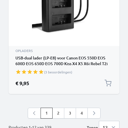
OPLADERS
USB-dual lader (LP-E8) voor Canon EOS 550D EOS
600D EOS 650D EOS 700D Kiss X4 X5 X6i Rebel T2i
T3i T4i T5i + 1m USB Kabel van CELLONIC
(3 beoordelingen)
€ 9,95
1
2
3
4
U lees momenteel pagina
Pagina
Pagina
Pagina
Producten
1
-
12
van
339
Tonen