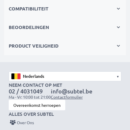
modernste lithiumtechnologie zonder memory effect
COMPATIBILITEIT
✔
Gegarandeerde veiligheid
: bescherming tegen
kortsluiting, overhitting en overspanning
BEOORDELINGEN
Accu voor fotocamera:
Merk: CELLONIC
PRODUCT VEILIGHEID
Capaciteit
: 700mAh
Spanning
: 3.6V - 3.7V
▾
Celtype
: Lithium Ion
NEEM CONTACT OP MET
02 / 4031049
info@subtel.be
Ma - Vr: 10:00 tot 21:00
Contactformulier
Kleur
: zwart
Overeenkomst herroepen
ALLES OVER SUBTEL
Over Ons
De vervangende accu voor je toestel van CELLONIC –