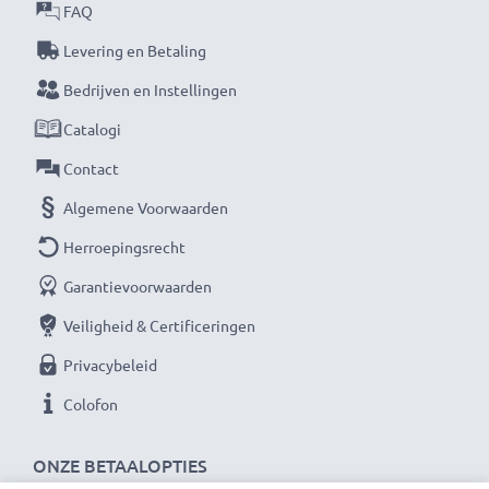
biedt de beste kwaliteit tegen een optimale
FAQ
stroomverzorging tegen een eerlijke prijs.
Levering en Betaling
Bedrijven en Instellingen
★ 3 jaar garantie ★
Catalogi
Als internationale speciaalzaak sinds 2004 weten wij,
waar het bij hoogwaardige producten op aankomt.
Contact
Daarom verlenen wij een garantie van 36 maanden!
Algemene Voorwaarden
Herroepingsrecht
Garantievoorwaarden
Veiligheid & Certificeringen
Privacybeleid
Colofon
ONZE BETAALOPTIES