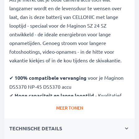
langzamer wordt en de levensduur te wensen over
laat, dan is deze batterij van CELLONIC met lange
looptijd - speciaal voor de Maginon SZ 24 SZ
ontwikkeld - de ideale energiebron voor lange
opnametijden. Genoeg stroom voor langere
fotoshootings, video-opnames - in de hitte voor
vakantie kiekjes of in de kou tijdens de skivakantie.
✔
100% compatibele vervanging
voor je Maginon
DS5370 NP-45 DS5370 accu
✔
Hoge capaciteit en lange looptijd
- Kwalitatief
hoogstaande batterij met 700mAh
MEER TONEN
✔
Vrijheid en flexibiliteit
- Geen pauzes meer om
op te laden, lange fotoshoots zijn geen probleem
TECHNISCHE DETAILS
✔
Lange levensduur bij topprestatie
- dankzij de