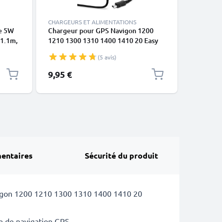
CHARGEURS ET ALIMENTATIONS
CÂBLES E
re 5W
Chargeur pour GPS Navigon 1200
Chargeur
 1.1m,
1210 1300 1310 1400 1410 20 Easy
pour Nav
20 Plus 2100 2100 max 2110 -
USB
(5 avis)
Alimentation 2A / 2000mA, Câble de
Charge rapide 1.2m
9,95 €
9,95 €
entaires
Sécurité du produit
vigon 1200 1210 1300 1310 1400 1410 20
e de navigation GPS.