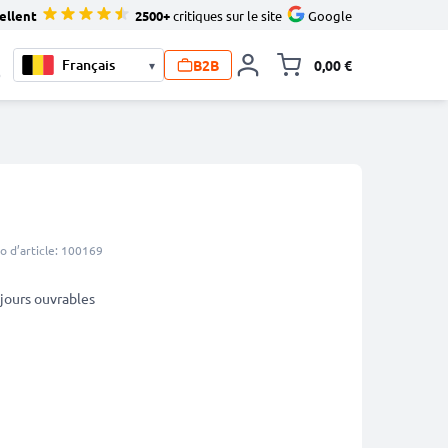
ellent
2500+
critiques sur le site
Google
B2B
0,00 €
▾
Toggle minicart, L
0
 d’article: 100169
5 jours ouvrables