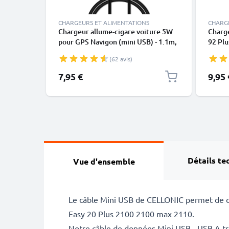
CHARGEURS ET ALIMENTATIONS
CHARG
Chargeur allume-cigare voiture 5W
Charge
pour GPS Navigon (mini USB) - 1.1m,
92 Plu
5V, 1A / 1000mA
Premiu
(62 avis)
1000m
1.1m
7,95 €
9,95 
Détails te
Vue d'ensemble
Le câble Mini USB de CELLONIC permet de c
Easy 20 Plus 2100 2100 max 2110.
Notre câble de données Mini USB - USB A t