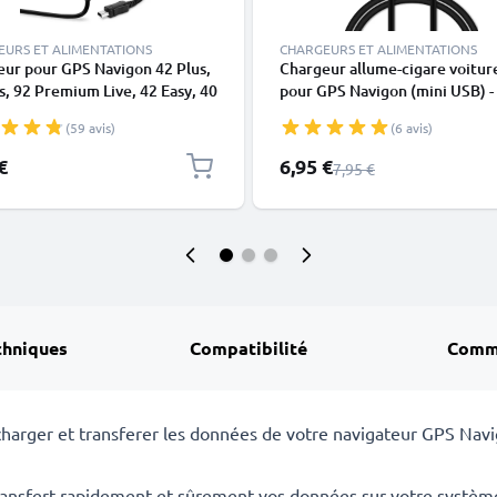
EURS ET ALIMENTATIONS
CHARGEURS ET ALIMENTATIONS
ur pour GPS Navigon 42 Plus,
Chargeur allume-cigare voitu
s, 92 Premium Live, 42 Easy, 40
pour GPS Navigon (mini USB) -
m, 70 Plus - Alimentation 1A /
5V, 1A / 1000mA
(59 avis)
(6 avis)
A, Câble de Charge rapide
Prix spécial
€
6,95 €
Prix normal
7,95 €
chniques
Compatibilité
Comm
harger et transferer les données de votre navigateur GPS Na
ransfert rapidement et sûrement vos données sur votre systèm