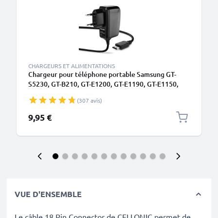
CHARGEURS ET ALIMENTATIONS
Chargeur pour téléphone portable Samsung GT-
S5230, GT-B210, GT-E1200, GT-E1190, GT-E1150,
SGH-J700, SGH-F480, SGH-P250 - Alimentation 1A /
(307 avis)
1000mA smartphone, Cordon / Câble de Charge
1.1m
9,95 €
VUE D'ENSEMBLE
Le câble 18 Pin Connector de CELLONIC permet de