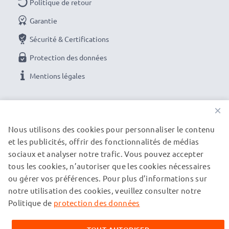
Ampérage de Sortie / Output ampère
: 1A /
Politique de retour
1000mA
Garantie
Puissance / Power Watt
: 5W
Sécurité & Certifications
Longueur de câble
: 1.1m
Protection des données
Commandez facilement votre chargeur neuf en
Mentions légales
ligne
NOS OPTIONS DE PAIEMENT
×
Garantie du fabricant 3 ans :
Le chargeur subtel est
Nous utilisons des cookies pour personnaliser le contenu
synonyme de sécurité certifiée et de normes de
et les publicités, offrir des fonctionnalités de médias
NOS PARTENAIRES DE LIVRAISON
qualité élevées - vous en profitez avec une garantie
sociaux et analyser notre trafic. Vous pouvez accepter
de 36 mois!
tous les cookies, n’autoriser que les cookies nécessaires
Livraison rapide et sécurisée
: nous préparons et
ou gérer vos préférences. Pour plus d’informations sur
© subtel.be 2026
notre utilisation des cookies, veuillez consulter notre
expédions votre commande le jour même si vous
Tous les prix incluent la TVA et excluent les frais de port.
Veuillez noter que toutes les marques citées sont des
Politique de
protection des données
finalisez votre commande avant 15h un jour ouvrable.
marques déposées de leurs propriétaires respectifs et sont
Paiement en ligne :
vous pouvez utiliser le moyen de
mentionnées sur nos pages web uniquement pour fournir des