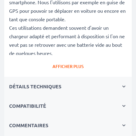
smartphone. Nous l'utilisons par exemple en guise de
GPS pour pouvoir se déplacer en voiture ou encore en
tant que console portable.
Ces utilisations demandent souvent d'avoir un
chargeur adapté et performant à disposition si l'on ne
veut pas se retrouver avec une batterie vide au bout
de quelques heures.
AFFICHER PLUS
Pourquoi mon chargeur ne charge pas mon
téléphone
Doro 8035, 8031, 7080, 7060, 7010
?
DÉTAILS TECHNIQUES
Vous avez déjà remarqué que lors que vous utilisiez
votre téléphone portable, la charge de votre batterie
n'augmente pas ou très peu? Cela provient
COMPATIBILITÉ
certainement de l'ampérage. Grâce à la vitesse de
charge élevée du chargeur 1A / 1000mA, votre
COMMENTAIRES
smartphone est chargé en peu de temps et prêt à