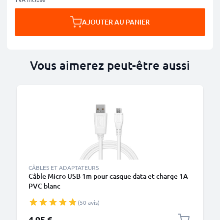
AJOUTER AU PANIER
Vous aimerez peut-être aussi
M
CÂBLES ET ADAPTATEURS
Câble Micro USB 1m pour casque data et charge 1A
PVC blanc
(50 avis)
4,95 €