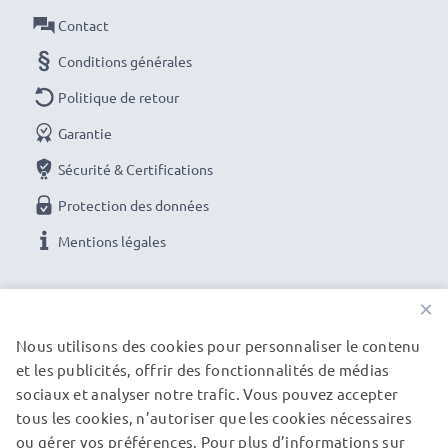
Contact
AC Adapter / Power Supply
Conditions générales
Marque:
subtel Battery charger
Connecteur 1
: Micro USB
Politique de retour
Tension de sortie / Output Volt
: 5V
Garantie
Ampérage de Sortie / Output ampère
: 1A /
Sécurité & Certifications
1000mA
Protection des données
Puissance / Power Watt
: 5W
Longueur de câble
: 1.1m
Mentions légales
Commandez facilement votre chargeur neuf en
NOS OPTIONS DE PAIEMENT
×
ligne
Nous utilisons des cookies pour personnaliser le contenu
et les publicités, offrir des fonctionnalités de médias
NOS PARTENAIRES DE LIVRAISON
Garantie du fabricant 3 ans :
Le chargeur subtel est
sociaux et analyser notre trafic. Vous pouvez accepter
synonyme de sécurité certifiée et de normes de
tous les cookies, n’autoriser que les cookies nécessaires
qualité élevées - vous en profitez avec une garantie
ou gérer vos préférences. Pour plus d’informations sur
© subtel.be 2026