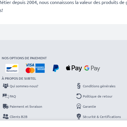
étier depuis 2004, nous connaissons la valeur des produits de g
s!
NOS OPTIONS DE PAIEMENT
À PROPOS DE SUBTEL
Qui sommes-nous?
Conditions générales
FAQ
Politique de retour
Paiement et livraison
Garantie
Clients B2B
Sécurité & Certifications
Catalogues
Protection des données