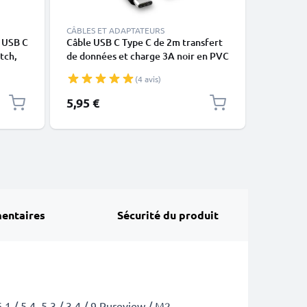
CÂBLES ET ADAPTATEURS
CÂBLES E
e USB C
Câble USB C Type C de 2m transfert
Câble Da
tch,
de données et charge 3A noir en PVC
Cable US
rs ou
USB, noi
(4 avis)
ersel
5,95 €
5,95 €
entaires
Sécurité du produit
.1 / 5.4, 5.3 / 3.4 / 9 Pureview / M2