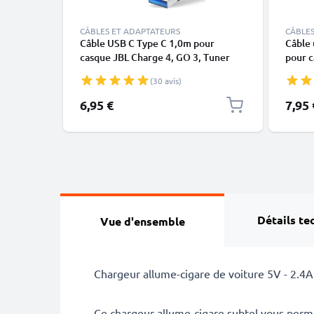
CÂBLES ET ADAPTATEURS
CÂBLES
Câble USB C Type C 1,0m pour
Câble 
casque JBL Charge 4, GO 3, Tuner
pour c
data et charge 3A PVC noir
téléph
(30 avis)
tablet
encore
6,95 €
7,95 
2m gri
Détails te
Vue d'ensemble
Chargeur allume-cigare de voiture 5V - 2.4A
Ce chargeur allume-cigare subtel vous permet 