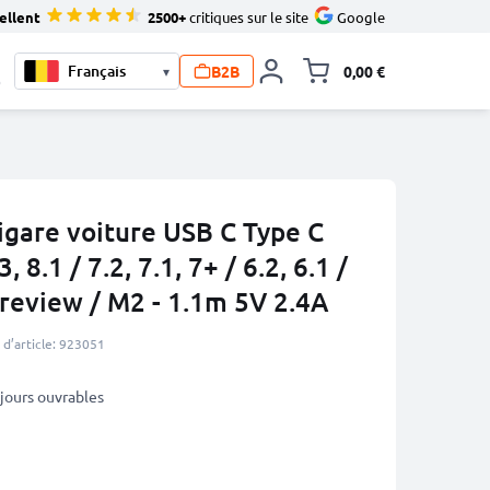
ellent
2500+
critiques sur le site
Google
B2B
0,00 €
▾
Toggle minicart, L
0
igare voiture USB C Type C
8.1 / 7.2, 7.1, 7+ / 6.2, 6.1 /
Pureview / M2 - 1.1m 5V 2.4A
d’article: 923051
5 jours ouvrables