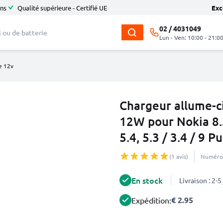
ans
Qualité supérieure - Certifié UE
Exc
02 / 4031049
Lun - Ven: 10:00 - 21:0
e 12v
Chargeur allume-c
12W pour Nokia 8.3, 
5.4, 5.3 / 3.4 / 9 
(1 avis)
Numéro 
En stock
Livraison : 2-
€ 2.95
Expédition: