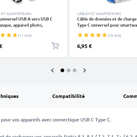
 ET ADAPTATEURS
CÂBLES ET ADAPTATEURS
universel USB A vers USB C
Câble de données et de charg
asque, appareil photo,
Type C universel pour smartwa
one portable et smartphone,
tablette, smartphone, écouteu
(11 avis)
(18 avis)
te, smartwatch et bien plus
GPS - Câble USB C Type C univ
 - Câble de charge & données
3A noir
€
6,95 €
s
chniques
Compatibilité
Comm
 pour vos appareils avec connectique USB C Type C.
de recharger vos appareils Nokia 8.3, 8.1 / 7.2, 7.1, 7+ / 6.2, 6