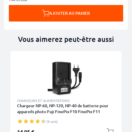
AJOUTER AU PANIER
Vous aimerez peut-être aussi
CHARGEURS ET ALIMENTATIONS
Chargeur NP-60, NP-120, NP-40 de batterie pour
appareils photo Fuji FinePix F10 FinePix F11
FinePix F401 FinePix F410 FinePix F601 FinePix
(9 avis)
M603 de CELLONIC
14,95 €