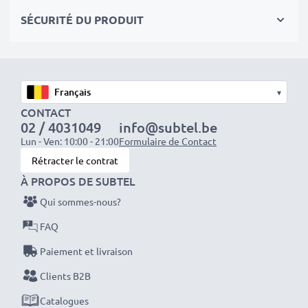
✔
Les batteries sont testées et contrôlées
par des
SÉCURITÉ DU PRODUIT
professionels compétants
✔
100% compatible
avec votre batterie d'origine
NP-40
▾
Données techniques:
CONTACT
02 / 4031049
info@subtel.be
Marque:
CELLONIC
Lun - Ven: 10:00 - 21:00
Formulaire de Contact
Capacité
: 700mAh
Rétracter le contrat
Tension
: 3.7V
À PROPOS DE SUBTEL
Type de cellule
: Lithium Ion
Qui sommes-nous?
Couleur
: gris
FAQ
Avec CELLONIC – vous avez une batterie neuve de
Paiement et livraison
rechange pas chère et de grande qualité pour votre
Clients B2B
appareil .
Catalogues