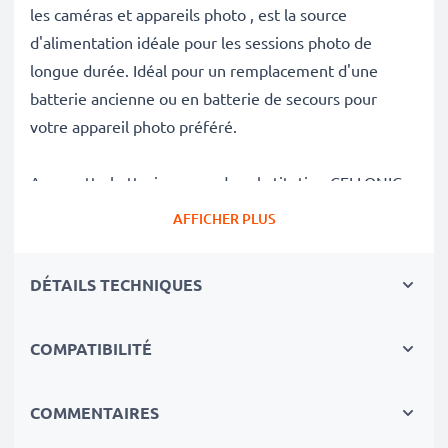
les caméras et appareils photo , est la source
d'alimentation idéale pour les sessions photo de
longue durée. Idéal pour un remplacement d'une
batterie ancienne ou en batterie de secours pour
votre appareil photo préféré.
Avec cette batterie neuve de substitution CELLONIC,
retrouvez la performance de votre appareil photo
AFFICHER PLUS
comme au jour de son achat.
DÉTAILS TECHNIQUES
✔
Batterie de rechange de très bonne qualité
avec
une grande
Capacité: 700mAh
COMPATIBILITÉ
✔
Longue durée de vie
avec sa Technologie moderne
au lithium sans effet de mémoire
✔
Sécurité et Fiabilité Garanties contre
: Courts-
COMMENTAIRES
Circuits, Surchauffes, Surtensions