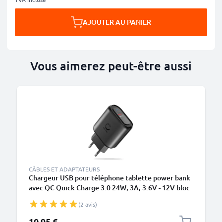
AJOUTER AU PANIER
Vous aimerez peut-être aussi
CÂBLES ET ADAPTATEURS
Chargeur USB pour téléphone tablette power bank
avec QC Quick Charge 3.0 24W, 3A, 3.6V - 12V bloc
alimentation USB 1x connecteur USB Chargeur
(2 avis)
secteur USB prise secteur usb
10,95 €