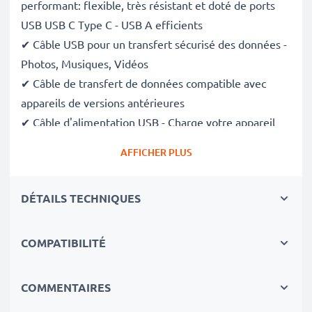
performant: flexible, très résistant et doté de ports
USB USB C Type C - USB A efficients
✔ Câble USB pour un transfert sécurisé des données -
Photos, Musiques, Vidéos
✔ Câble de transfert de données compatible avec
appareils de versions antérieures
✔ Câble d'alimentation USB - Charge votre appareil
(
s'il peut être chargé via le port USB
)
AFFICHER PLUS
Données techniques du câble USB:
DÉTAILS TECHNIQUES
Matériau du Câble
: PVC
Matériau Connecteur
: PVC
Connecteur 1
: USB C Type C
COMPATIBILITÉ
Connecteur 2
: USB A
Version
: 2.0
COMMENTAIRES
Vitesse de transfert (max)
: 480 MBit/s - USB 2.0