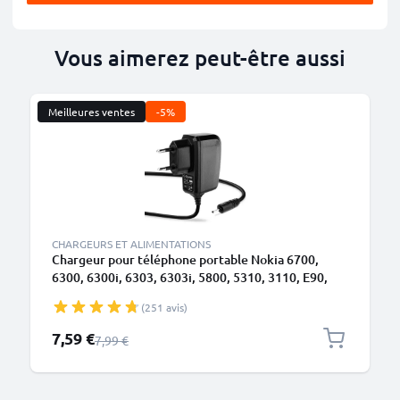
Vous aimerez peut-être aussi
Meilleures ventes
-5%
CHARGEURS ET ALIMENTATIONS
Chargeur pour téléphone portable Nokia 6700,
6300, 6300i, 6303, 6303i, 5800, 5310, 3110, E90,
E72, E71, N73, N70, N8 - Alimentation 0.5A / 500mA
(251 avis)
smartphone, Cordon / Câble de Charge 1.10m
Prix spécial
7,59 €
Prix normal
7,99 €