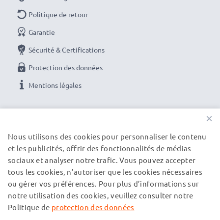
n'utilisez pas et de ne pas utiliser les fonctionnalités
Politique de retour
gourmandes de votre smartphone comme la
géolocalisation par exemple.
Garantie
Sécurité & Certifications
Si cela ne vient pas de l'utilisation, il se peut que votre
Protection des données
batterie soit défectueuse ou usée. Il y a aussi de
Mentions légales
nombreuses raisons différentes. La meilleure solution
pour retrouver un smartphone avec une bonne
NOS OPTIONS DE PAIEMENT
autonomie est tout simplement de remplacer la
×
batterie, vous-même grâce à nos produits, ou chez un
Nous utilisons des cookies pour personnaliser le contenu
réparateur spécialisé.
et les publicités, offrir des fonctionnalités de médias
NOS PARTENAIRES DE LIVRAISON
Avec CELLONIC – vous avez une batterie pas cher et
sociaux et analyser notre trafic. Vous pouvez accepter
de grande qualité pour votre téléphone portable.
tous les cookies, n’autoriser que les cookies nécessaires
ou gérer vos préférences. Pour plus d’informations sur
© subtel.be 2026
notre utilisation des cookies, veuillez consulter notre
Commandez facilement une batterie neuve pour
Tous les prix incluent la TVA et excluent les frais de port.
Veuillez noter que toutes les marques citées sont des
Politique de
protection des données
smartphone
marques déposées de leurs propriétaires respectifs et sont