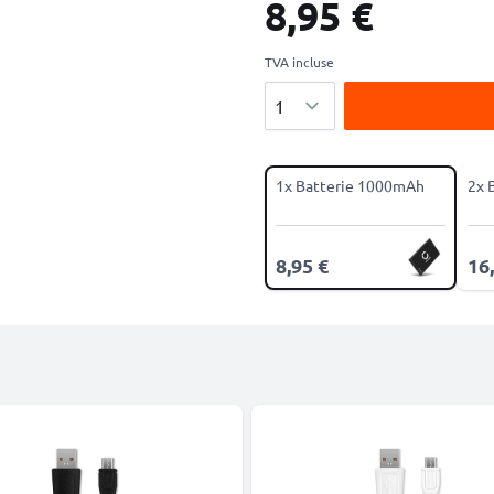
8,95 €
TVA incluse
Quantité
1x Batterie 1000mAh
2x 
8,95 €
16