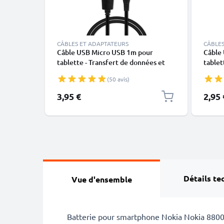
CÂBLES ET ADAPTATEURS
CÂBLES
Câble USB Micro USB 1m pour
Câble
tablette - Transfert de données et
tablet
charge 1A PVC noir
charg
(50 avis)
3,95 €
2,95 
Détails te
Vue d'ensemble
Batterie pour smartphone Nokia Nokia 8800