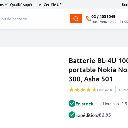
ans
Qualité supérieure - Certifié UE
Exc
02 / 4031049
Lun - Ven: 10:00 - 21:0
Batterie BL-4U 1
portable Nokia No
300, Asha 501
(108 avis)
Numér
En stock
Livraison : 2-
€ 2.95
Expédition: