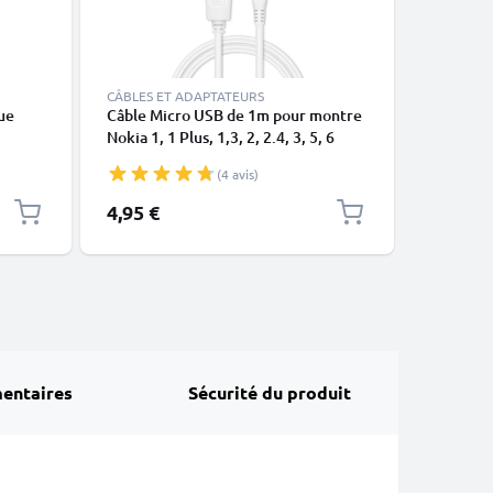
CÂBLES ET ADAPTATEURS
CÂBLES E
ue
Câble Micro USB de 1m pour montre
Câble Mi
Nokia 1, 1 Plus, 1,3, 2, 2.4, 3, 5, 6
Nokia 1, 1
(2017), 130, 210, 220, 3310 (2017),
(2017), 1
(4 avis)
Lumia 520, 530, 625, 630, 635, 735,
data et 
1320 data et charge 1A blanc en PVC
4,95 €
4,95 €
entaires
Sécurité du produit