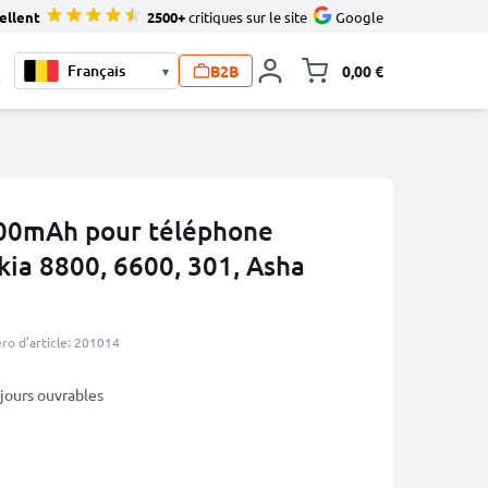
ellent
2500+
critiques sur le site
Google
B2B
0,00 €
▾
Toggle minicart, L
0
000mAh pour téléphone
kia 8800, 6600, 301, Asha
o d’article: 201014
5 jours ouvrables