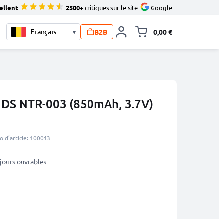
ellent
2500+
critiques sur le site
Google
B2B
0,00 €
▾
Toggle minicart, L
0
 DS NTR-003 (850mAh, 3.7V)
 d’article: 100043
5 jours ouvrables