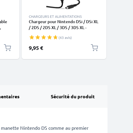
CHARGEURS ET ALIMENTATIONS
CHARGEUR
able
Chargeur pour Nintendo DSi / DSi XL
Chargeur
,
/ 2DS / 2DS XL / 3DS / 3DS XL -
Alimenta
6310i,
Alimentation 1A / 1000mA, Cordon /
Câble de
(43 avis)
Câble de Charge 1,1m
9,95 €
9,95 €
e
entaires
Sécurité du produit
 ou manette Nintendo DS comme au premier