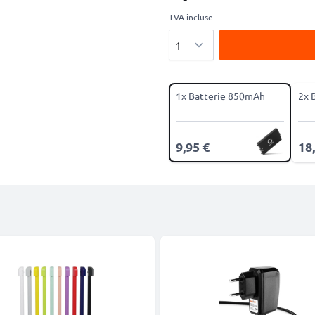
TVA incluse
Quantité
1x Batterie 850mAh
2x 
9,95 €
18