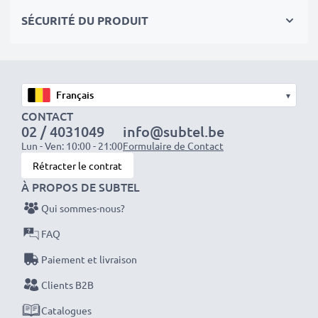
professionels compétants
SÉCURITÉ DU PRODUIT
✔
100% compatible
avec votre batterie d'origine
NP-40
Données techniques:
▾
Marque:
CELLONIC
CONTACT
02 / 4031049
info@subtel.be
Capacité
: 700mAh
Lun - Ven: 10:00 - 21:00
Formulaire de Contact
Tension
: 3.7V
Rétracter le contrat
Type de cellule
: Lithium Ion
À PROPOS DE SUBTEL
Couleur
: gris
Qui sommes-nous?
FAQ
Avec CELLONIC – vous avez une batterie neuve de
rechange pas chère et de grande qualité pour votre
Paiement et livraison
appareil .
Clients B2B
Catalogues
Commandez votre batterie facilement et en toute