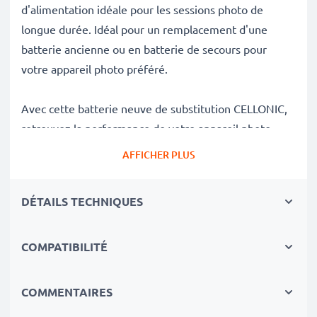
d'alimentation idéale pour les sessions photo de
longue durée. Idéal pour un remplacement d'une
batterie ancienne ou en batterie de secours pour
votre appareil photo préféré.
Avec cette batterie neuve de substitution CELLONIC,
retrouvez la performance de votre appareil photo
comme au jour de son achat.
AFFICHER PLUS
✔
Batterie de rechange de très bonne qualité
avec
DÉTAILS TECHNIQUES
une grande
Capacité: 700mAh
✔
Longue durée de vie
avec sa Technologie moderne
COMPATIBILITÉ
au lithium sans effet de mémoire
✔
Sécurité et Fiabilité Garanties contre
: Courts-
Circuits, Surchauffes, Surtensions
COMMENTAIRES
✔
Les batteries sont testées et contrôlées
par des