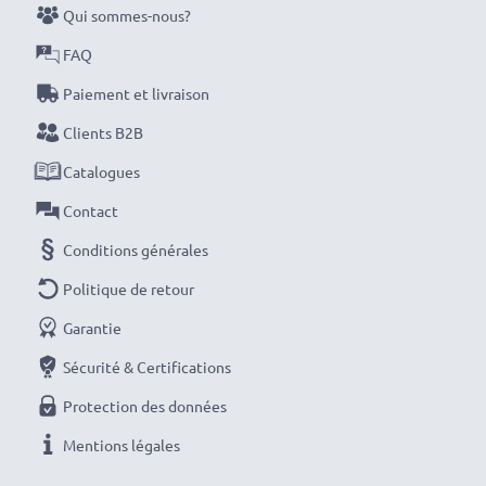
et une longévité optimales, chargez complètement
Qui sommes-nous?
vos batteries avant leur première utilisation.
FAQ
Paiement et livraison
Ne ratez plus jamais un cliché avec ce chargeur de
batterie LCD intelligent et compact de CELLONIC.
Clients B2B
Commandez dès maintenant pour une livraison rapide
Catalogues
et une garantie de 3 ans !
Contact
Conditions générales
Politique de retour
Garantie
Sécurité & Certifications
Protection des données
Mentions légales