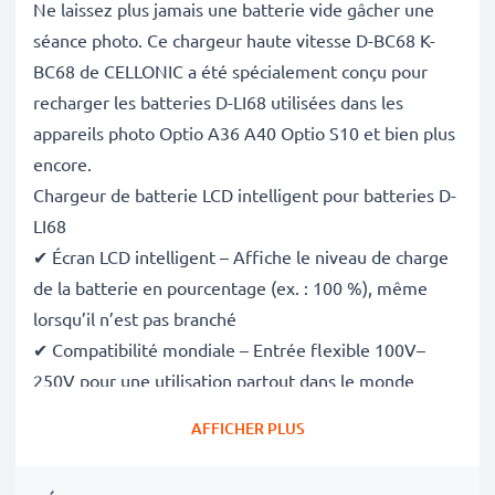
Ne laissez plus jamais une batterie vide gâcher une
séance photo. Ce chargeur haute vitesse D-BC68 K-
BC68 de CELLONIC a été spécialement conçu pour
recharger les batteries D-LI68 utilisées dans les
appareils photo Optio A36 A40 Optio S10 et bien plus
encore.
Chargeur de batterie LCD intelligent pour batteries D-
LI68
✔ Écran LCD intelligent – Affiche le niveau de charge
de la batterie en pourcentage (ex. : 100 %), même
lorsqu’il n’est pas branché
✔ Compatibilité mondiale – Entrée flexible 100V–
250V pour une utilisation partout dans le monde
✔ Charge intelligente – Tension variable douce qui
AFFICHER PLUS
prolonge la durée de vie de la batterie
✔ Sécurité certifiée – Conforme aux normes CE et