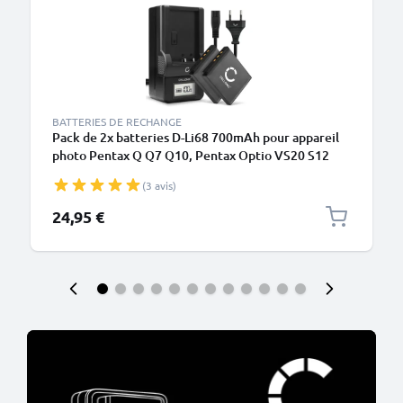
BATTERIES DE RECHANGE
Pack de 2x batteries D-Li68 700mAh pour appareil
photo Pentax Q Q7 Q10, Pentax Optio VS20 S12
S10 A40 A36, Ricoh WG-M2 - Avec chargeur et câble
(3 avis)
d'alimentation
24,95 €