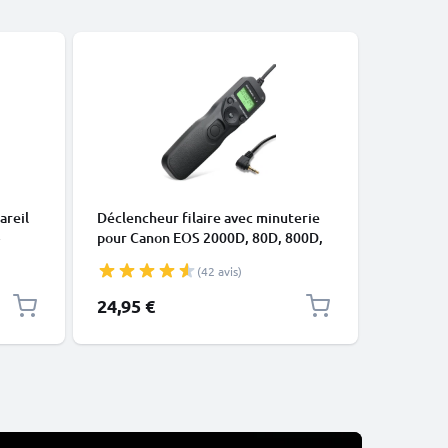
areil
Déclencheur filaire avec minuterie
Déclench
pour Canon EOS 2000D, 80D, 800D,
300D, 35
D-Li90
200D, 700D, 70D, 600D, 60D, 1100D,
(avec câ
(42 avis)
Intervallomètre filaire déclencheur
appareil
pour appareil photo de
24,95 €
9,95 €