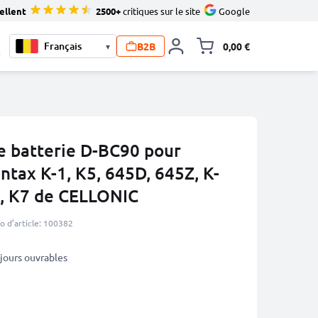
ellent
2500+
critiques sur le site
Google
B2B
0,00 €
▾
Toggle minicart, L
0
e batterie D-BC90 pour
ntax K-1, K5, 645D, 645Z, K-
 II, K7 de CELLONIC
 d’article: 100382
5 jours ouvrables