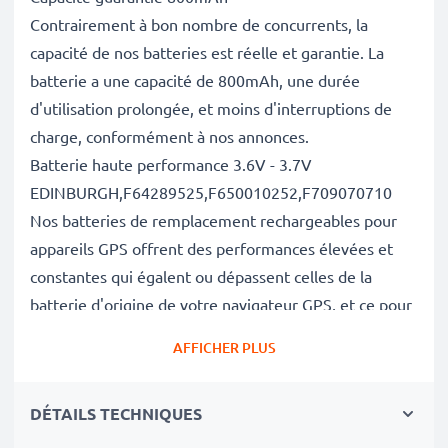
Contrairement à bon nombre de concurrents, la
capacité de nos batteries est réelle et garantie. La
batterie a une capacité de 800mAh, une durée
d'utilisation prolongée, et moins d'interruptions de
charge, conformément à nos annonces.
Batterie haute performance 3.6V - 3.7V
EDINBURGH,F64289525,F650010252,F709070710
Nos batteries de remplacement rechargeables pour
appareils GPS offrent des performances élevées et
constantes qui égalent ou dépassent celles de la
batterie d'origine de votre navigateur GPS, et ce pour
un grand nombre de cycles de charge.
AFFICHER PLUS
Excellentes normes de qualité et sécurité
En tant que spécialistes des batteries depuis 2004,
DÉTAILS TECHNIQUES
chacune de nos batteries de remplacement fait l'objet
de contrôles de qualité stricts et rigoureux afin de