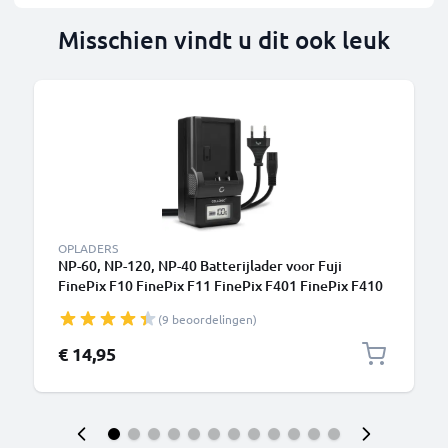
Misschien vindt u dit ook leuk
OPLADERS
NP-60, NP-120, NP-40 Batterijlader voor Fuji
FinePix F10 FinePix F11 FinePix F401 FinePix F410
FinePix F601 FinePix M603 Camera Accu's van
(9 beoordelingen)
CELLONIC
€ 14,95