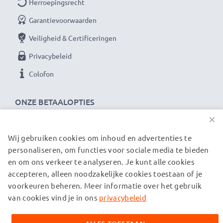
Herroepingsrecht
Garantievoorwaarden
Veiligheid & Certificeringen
Privacybeleid
Colofon
ONZE BETAALOPTIES
×
Wij gebruiken cookies om inhoud en advertenties te
ONZE VERZENDPARTNERS
personaliseren, om functies voor sociale media te bieden
en om ons verkeer te analyseren. Je kunt alle cookies
accepteren, alleen noodzakelijke cookies toestaan of je
© subtel.be 2026
voorkeuren beheren. Meer informatie over het gebruik
Alle prijzen zijn inclusief btw en exclusief verzendkosten.
Houd er rekening mee dat alle genoemde handelsmerken de
van cookies vind je in ons
privacybeleid
geregistreerde handelsmerken van hun eigenaren zijn en
uitsluitend worden vermeld om informatie over onze