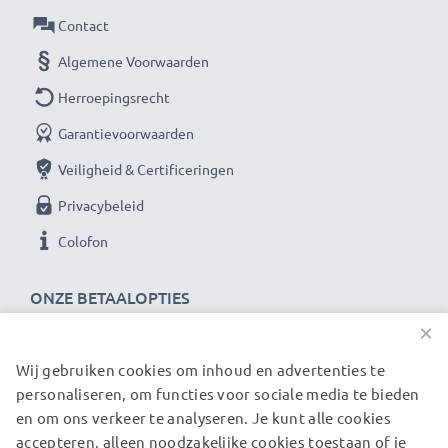
Als internationale speciaalzaak sinds 2004 weten wij,
Contact
waar het bij hoogwaardige producten op aankomt.
Algemene Voorwaarden
Daarom verlenen wij een garantie van 36 maanden!
Herroepingsrecht
Garantievoorwaarden
Veiligheid & Certificeringen
Privacybeleid
Colofon
ONZE BETAALOPTIES
×
Wij gebruiken cookies om inhoud en advertenties te
ONZE VERZENDPARTNERS
personaliseren, om functies voor sociale media te bieden
en om ons verkeer te analyseren. Je kunt alle cookies
accepteren, alleen noodzakelijke cookies toestaan of je
© subtel.be 2026