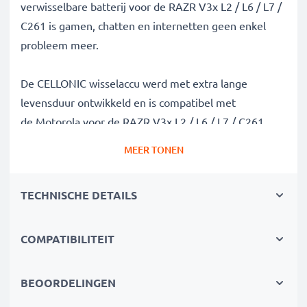
verwisselbare batterij voor de RAZR V3x L2 / L6 / L7 /
C261 is gamen, chatten en internetten geen enkel
probleem meer.
De CELLONIC wisselaccu werd met extra lange
levensduur ontwikkeld en is compatibel met
de Motorola voor de RAZR V3x L2 / L6 / L7 / C261 .
Zo heeft je mobiele telefoon genoeg power voor die
MEER TONEN
langdurige videochat.
TECHNISCHE DETAILS
✔
100% compatibel met de
Motorola BC50 batterij
✔
Hoge capaciteit en lange batterijduur
met een
capaciteit van 700mAh
COMPATIBILITEIT
✔
Lange levensduur bij topprestatie
- dankzij de
modernste lithiumtechnologie zonder memory effect
BEOORDELINGEN
✔
Gegarandeerde veiligheid -
bescherming tegen