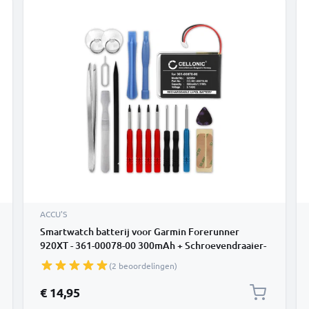
ACCU'S
Smartwatch batterij voor Garmin Forerunner
920XT - 361-00078-00 300mAh + Schroevendraaier-
set vervangende accu fitnessarmband
(2 beoordelingen)
€ 14,95