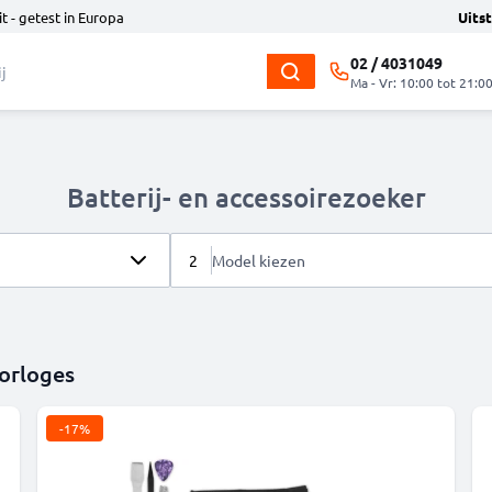
t - getest in Europa
Uits
02 / 4031049
Ma - Vr: 10:00 tot 21:0
Batterij- en accessoirezoeker
2
Model kiezen
orloges
-17%