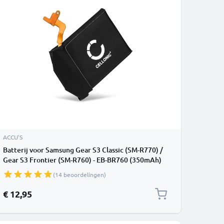
ACCU'S
Batterij voor Samsung Gear S3 Classic (SM-R770) /
Gear S3 Frontier (SM-R760) - EB-BR760 (350mAh)
vervangende accu
(14 beoordelingen)
€ 12,95