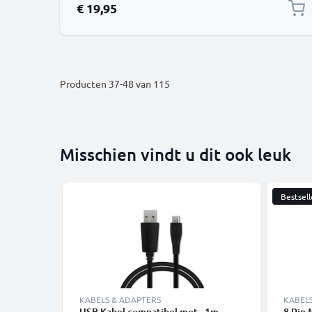
€ 19,95
Producten
37
-
48
van
115
Misschien vindt u dit ook leuk
Bestsell
KABELS & ADAPTERS
KABEL
USB Kabel compatibel met - 1m
8 Pin