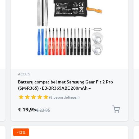
ACCU'S
Batterij compatibel met Samsung Gear Fit 2 Pro
(SM-R365) - EB-BR365ABE 200mAh +
Schroevendraaier-set vervangende accu
(8 beoordelingen)
reservebatterij extra energie
Speciale prijs
€ 19,95
Normale prijs
€ 23,95
-12%