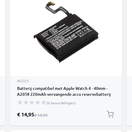
ACCU'S
Batterij compatibel met Apple Watch 4 - 40mm -
A2058 220mAh vervangende accu reservebatterij
extra energie
(0 beoordelingen)
Speciale prijs
€ 14,95
Normale prijs
€ 16,95