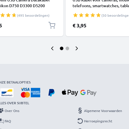
Nikon D750 D3300 D5200
telefoons, smartwatches, table
 D3200 D7200 Coolpix 3100
luidsprekers of koptelefoons 
(495 beoordelingen)
(50 beoordelinge
5600
Oplaadkabel 1A Laad Snoer P
Datakabel zwart
5
€ 3,95
NZE BETAALOPTIES
LLES OVER SUBTEL
Over Ons
Algemene Voorwaarden
FAQ
Herroepingsrecht