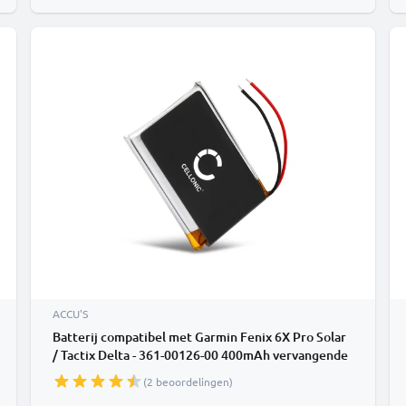
ACCU'S
Batterij compatibel met Garmin Fenix 6X Pro Solar
/ Tactix Delta - 361-00126-00 400mAh vervangende
accu reservebatterij extra energie
(2 beoordelingen)