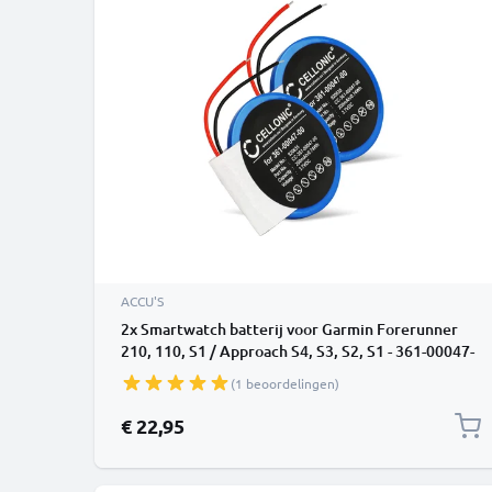
ACCU'S
2x Smartwatch batterij voor Garmin Forerunner
210, 110, S1 / Approach S4, S3, S2, S1 - 361-00047-
00 361-00064-00 200mAh vervangende accu
(1 beoordelingen)
fitnessarmband
€ 22,95