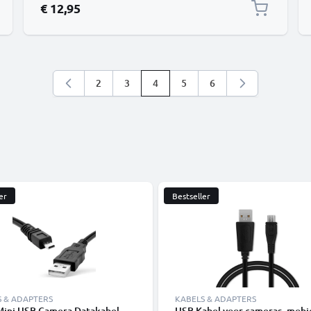
€ 12,95
2
3
4
5
6
Pagina
Pagina
U lees momenteel pagina
Pagina
Pagina
er
Bestseller
S & ADAPTERS
KABELS & ADAPTERS
 Mini USB Camera Datakabel
USB Kabel voor cameras, mobi