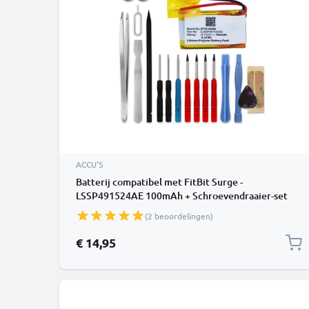
ACCU'S
Batterij compatibel met FitBit Surge -
LSSP491524AE 100mAh + Schroevendraaier-set
vervangende accu reservebatterij extra energie
(2 beoordelingen)
€ 14,95