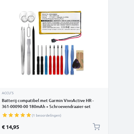
ACCU'S
Batterij compatibel met Garmin VivoActive HR -
361-00090-00 180mAh + Schroevendraaier-set
vervangende accu reservebatterij extra energie
(1 beoordelingen)
€ 14,95