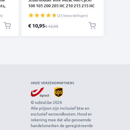
ts,
100 105 200 205 HC 210 215 215 HC
1000 830
- 1m
300 zwart stuurbeugel fietsstuur
Edge Exp
n)
(25 beoordelingen)
VC
bevestiging navigatie standaard
Forerunn
stuurbevestiging
stuurbeu
Speciale prijs
Speciale 
€ 10,95
€ 10,95
Normale prijs
€ 12,95
ONZE VERZENDPARTNERS
© subtel.be 2026
Alle prijzen zijn inclusief btw en
exclusief verzendkosten. Houd er
rekening mee dat alle genoemde
handelsmerken de geregistreerde