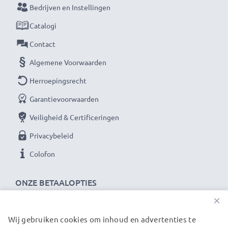
Bedrijven en Instellingen
★ 3 jaar garantie ★
Catalogi
Als internationale speciaalzaak sinds 2004 weten wij,
waar het bij hoogwaardige producten op aankomt.
Contact
Daarom verlenen wij een garantie van 36 maanden!
Algemene Voorwaarden
Herroepingsrecht
Garantievoorwaarden
Veiligheid & Certificeringen
Privacybeleid
Colofon
ONZE BETAALOPTIES
×
Wij gebruiken cookies om inhoud en advertenties te
ONZE VERZENDPARTNERS