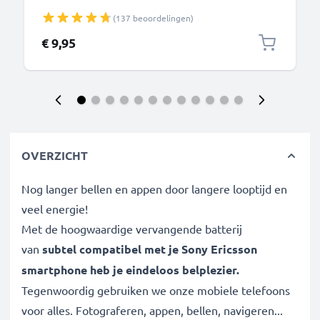
G502 / G700 / G900 Camera charger 0.5A / 500mA
(137 beoordelingen)
oplaadstation 1.1m
€ 9,95
OVERZICHT
Nog langer bellen en appen door langere looptijd en
veel energie!
Met de hoogwaardige vervangende batterij
van
subtel compatibel met je
Sony Ericsson
smartphone
heb je eindeloos belplezier.
Tegenwoordig gebruiken we onze mobiele telefoons
voor alles. Fotograferen, appen, bellen, navigeren...