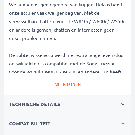
We kunnen er geen genoeg van krijgen. Helaas heeft
onze accu er vaak wel genoeg van. Met de
verwisselbare batterij voor de W810i / W800i / W550i
en andere is gamen, chatten en internetten geen
enkel probleem meer.
De subtel wisselaccu werd met extra lange levensduur
ontwikkeld en is compatibel met de Sony Ericsson
voor de W810i / W800i / W550i en andere. Zo heeft
je mobiele telefoon genoeg power voor die
MEER TONEN
langdurige videochat.
TECHNISCHE DETAILS
✔
100% compatibel met de
Sony Ericsson BST-37
batterij
✔
Hoge capaciteit en lange batterijduur
met een
COMPATIBILITEIT
capaciteit van 750mAh