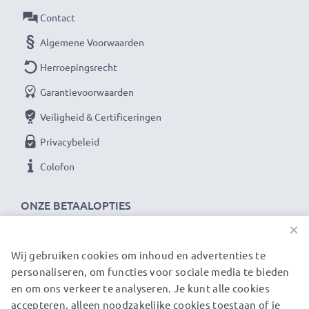
Contact
Algemene Voorwaarden
Herroepingsrecht
Garantievoorwaarden
Veiligheid & Certificeringen
Privacybeleid
Colofon
ONZE BETAALOPTIES
×
Wij gebruiken cookies om inhoud en advertenties te
ONZE VERZENDPARTNERS
personaliseren, om functies voor sociale media te bieden
en om ons verkeer te analyseren. Je kunt alle cookies
accepteren, alleen noodzakelijke cookies toestaan of je
© subtel.be 2026