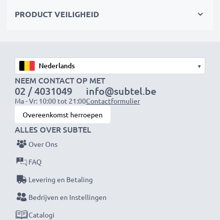
Kies CELLONIC en lever nooit in op kwaliteit.
PRODUCT VEILIGHEID
Bestel nu!
▾
NEEM CONTACT OP MET
02 / 4031049
info@subtel.be
Ma - Vr: 10:00 tot 21:00
Contactformulier
Overeenkomst herroepen
ALLES OVER SUBTEL
Over Ons
FAQ
Levering en Betaling
Bedrijven en Instellingen
Catalogi