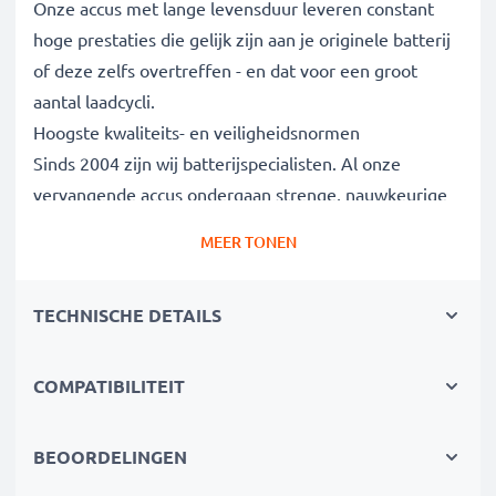
Onze accus met lange levensduur leveren constant
hoge prestaties die gelijk zijn aan je originele batterij
of deze zelfs overtreffen - en dat voor een groot
aantal laadcycli.
Hoogste kwaliteits- en veiligheidsnormen
Sinds 2004 zijn wij batterijspecialisten. Al onze
vervangende accus ondergaan strenge, nauwkeurige
tests om volledig te voldoen aan de hoogste EU-
MEER TONEN
normen. Daarom bieden wij 3 jaar garantie.
De duurzame keuze
TECHNISCHE DETAILS
Vervang de batterij, niet je apparaat. Het is de
slimmere, goedkopere en milieuvriendelijkere keuze,
die je geld bespaart en tegelijkertijd je ecologische
COMPATIBILITEIT
voetafdruk verkleint door recycling.
BEOORDELINGEN