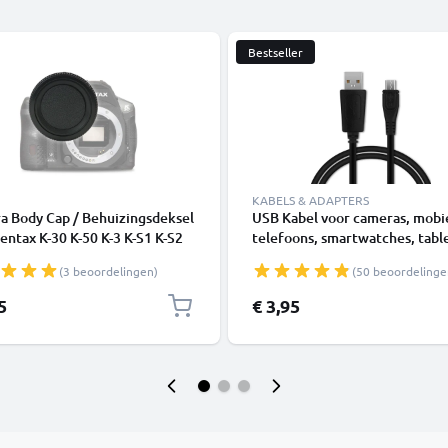
Bestseller
KABELS & ADAPTERS
a Body Cap / Behuizingsdeksel
USB Kabel voor cameras, mobi
entax K-30 K-50 K-3 K-S1 K-S2
telefoons, smartwatches, table
entax istD istDL2, Bajonet Dop,
luidsprekers of koptelefoons 
(3 beoordelingen)
(50 beoordelinge
 Beschermkap Pentax K (PK) /
Oplaadkabel 1A Laad Snoer P
x SMC DA Mount
Datakabel zwart
5
€ 3,95