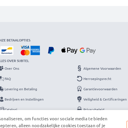
NZE BETAALOPTIES
LLES OVER SUBTEL
Over Ons
Algemene Voorwaarden
FAQ
Herroepingsrecht
Levering en Betaling
Garantievoorwaarden
Bedrijven en Instellingen
Veiligheid & Certificeringen
Catalogi
Privacybeleid
onaliseren, om functies voor sociale media te bieden
Contact
Colofon
cepteren, alleen noodzakelijke cookies toestaan of je