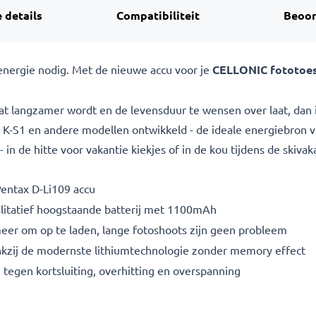
 details
Compatibiliteit
Beoor
nergie nodig. Met de nieuwe accu voor je
CELLONIC fototoest
wat langzamer wordt en de levensduur te wensen over laat, dan 
30, K-S1 en andere modellen ontwikkeld - de ideale energiebro
in de hitte voor vakantie kiekjes of in de kou tijdens de skivak
Pentax D-Li109 accu
litatief hoogstaande batterij met 1100mAh
eer om op te laden, lange fotoshoots zijn geen probleem
nkzij de modernste lithiumtechnologie zonder memory effect
 tegen kortsluiting, overhitting en overspanning