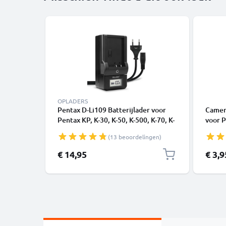
OPLADERS
Pentax D-Li109 Batterijlader voor
Camer
Pentax KP, K-30, K-50, K-500, K-70, K-
voor P
r, K-S1, K-S2 Camera Accu's van
K-x, P
(13 beoordelingen)
CELLONIC
Cover,
Penta
€ 14,95
€ 3,9