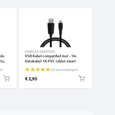
KABELS & ADAPTERS
ele
USB Kabel compatibel met - 1m
CELLONIC
ts,
Datakabel 1A PVC tablet zwart
brilgebr
- 1m
reserve 
n)
(26 beoordelingen)
VC
Pentax K-
7 K-70 E
€ 2,95
€ 4,95
oculaire 