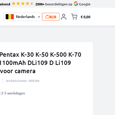
tekend
2500+
beoordelingen op
Google
B2B
€ 0,00
▾
Knevel minicart,
0
 Pentax K-30 K-50 K-500 K-70
- 1100mAh DLi109 D Li109
 voor camera
Artikelnummer: 900396
: 2-5 werkdagen