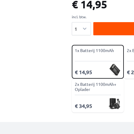
€ 14,95
incl. btw.
Aantal
1x Batterij 1100mAh
2x 
€ 14,95
€ 
2x Batterij 1100mAh+
Oplader
€ 34,95