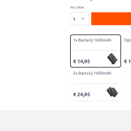
incl. btw.
Aantal
1x Batterij 1600mAh
Opl
€ 14,95
€ 
2x Batterij 1600mAh
€ 24,95