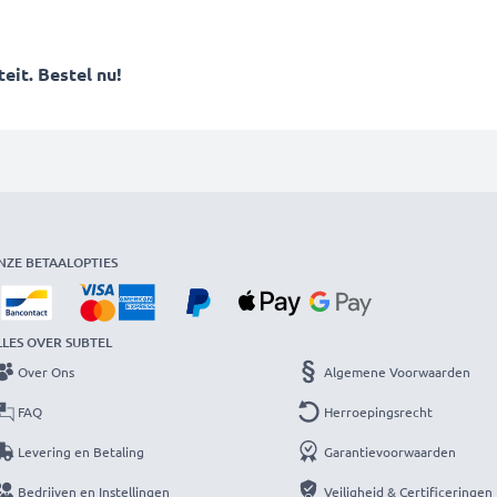
eit. Bestel nu!
NZE BETAALOPTIES
LLES OVER SUBTEL
Over Ons
Algemene Voorwaarden
FAQ
Herroepingsrecht
Levering en Betaling
Garantievoorwaarden
Bedrijven en Instellingen
Veiligheid & Certificeringen