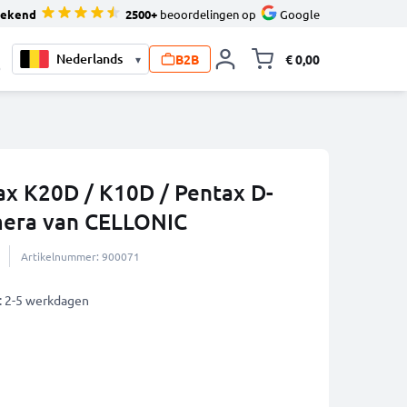
tekend
2500+
beoordelingen op
Google
B2B
€ 0,00
▾
Knevel minicart,
0
tax K20D / K10D / Pentax D-
era van CELLONIC
Artikelnummer: 900071
: 2-5 werkdagen