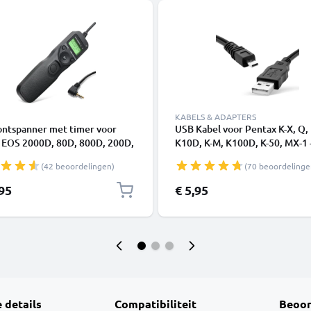
KABELS & ADAPTERS
ontspanner met timer voor
USB Kabel voor Pentax K-X, Q, 
 EOS 2000D, 80D, 800D, 200D,
K10D, K-M, K100D, K-50, MX-1 
 70D, 600D, 60D, 1100D, Kabel
I-USB7 I-USB17 I-USB98 I-USB
(42 beoordelingen)
(70 beoordelinge
anner intervalometer Camera
Oplaadkabel Camera foto PVC
dsbediening van subtel
Datakabel zwart
,95
€ 5,95
 details
Compatibiliteit
Beoor