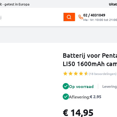
t - getest in Europa
Uits
02 / 4031049
Ma - Vr: 10:00 tot 21:0
Batterij voor Pen
LI50 1600mAh cam
(18 beoordelingen)
Op voorraad
Levering
€ 2.95
Aflevering:
€ 14,95