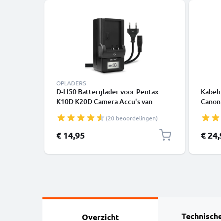
OPLADERS
D-LI50 Batterijlader voor Pentax
Kabel
K10D K20D Camera Accu's van
Canon
CELLONIC
700D,
(20 beoordelingen)
ontsp
Afstan
€ 14,95
€ 24
Technische
Overzicht