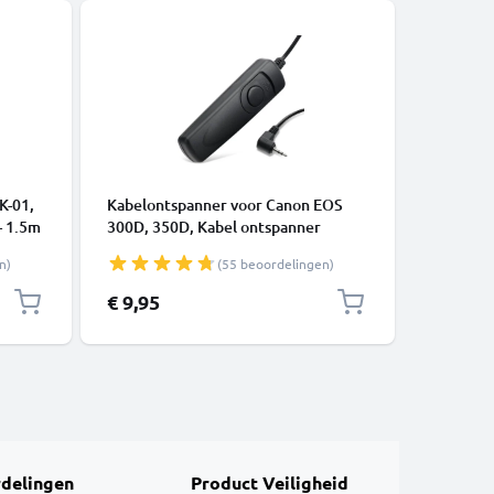
ACCESSOI
K-01,
Kabelontspanner voor Canon EOS
Hot Shoe
- 1.5m
300D, 350D, Kabel ontspanner
Fujifilm,
122
Camera Afstandsbediening van
Leica va
n)
(55 beoordelingen)
CELLONIC
€ 9,95
€ 6,95
delingen
Product Veiligheid