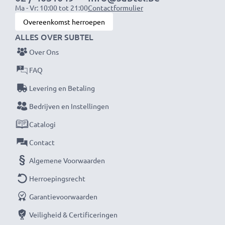
Ma - Vr: 10:00 tot 21:00
Contactformulier
prestaties en duurzaamheid. Bestel nu – snelle
Overeenkomst herroepen
levering & 3 jaar garantie!
ALLES OVER SUBTEL
Over Ons
FAQ
Levering en Betaling
Bedrijven en Instellingen
Catalogi
Contact
Algemene Voorwaarden
Herroepingsrecht
Garantievoorwaarden
Veiligheid & Certificeringen