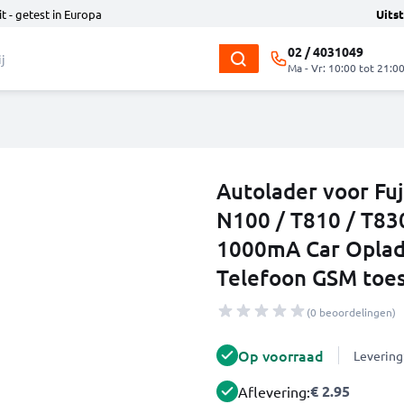
t - getest in Europa
Uits
02 / 4031049
Ma - Vr: 10:00 tot 21:0
Autolader voor Fu
N100 / T810 / T830
1000mA Car Oplad
Telefoon GSM toes
(0 beoordelingen)
Op voorraad
Levering
€ 2.95
Aflevering: