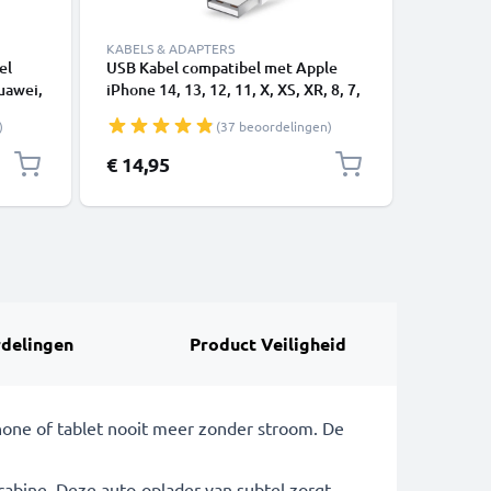
KABELS & ADAPTERS
el
USB Kabel compatibel met Apple
USB-A 2.0
uawei,
iPhone 14, 13, 12, 11, X, XS, XR, 8, 7,
1A - blac
SE - 1m Oplaadkabel smartphone
)
(37 beoordelingen)
 -
tekker
€ 14,95
€ 3,95
delingen
Product Veiligheid
phone of tablet nooit meer zonder stroom. De
cabine. Deze auto-oplader van subtel zorgt