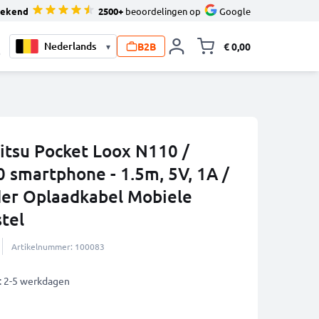
tekend
2500+
beoordelingen op
Google
B2B
€ 0,00
▾
Knevel minicart,
0
jitsu Pocket Loox N110 /
 smartphone - 1.5m, 5V, 1A /
er Oplaadkabel Mobiele
tel
Artikelnummer: 100083
: 2-5 werkdagen