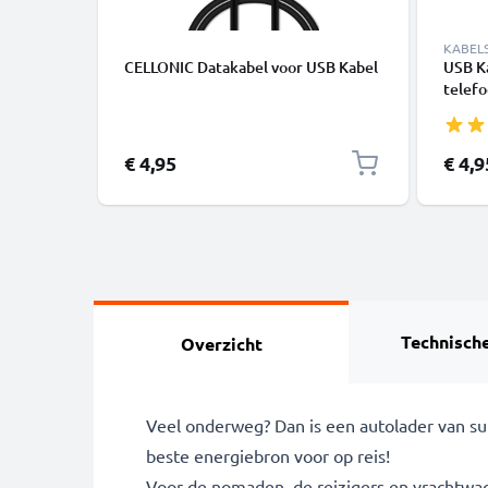
KABEL
CELLONIC Datakabel voor USB Kabel
USB K
telefo
of lui
PVC
€ 4,95
€ 4,9
Technische
Overzicht
Veel onderweg? Dan is een autolader van sub
beste energiebron voor op reis!
Voor de nomaden, de reizigers en vrachtwag