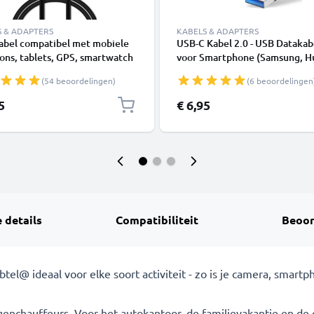
S & ADAPTERS
KABELS & ADAPTERS
abel compatibel met mobiele
USB-C Kabel 2.0 - USB Datakab
ons, tablets, GPS, smartwatch
voor Smartphone (Samsung, H
dsprekers - 1m Oplaadkabel 1A
Google Pixel), Camera (Canon,
(54 beoordelingen)
(6 beoordelingen
Panasonic Lumix, Sony, GoPro)
1,0m 3A Oplaadkabel USB C S
5
€ 6,95
 details
Compatibiliteit
Beoor
tel@ ideaal voor elke soort activiteit - zo is je camera, smart
enchauffeurs. Voor het autokantoor, de familievakantie en de 