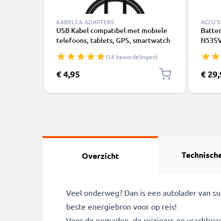
KABELS & ADAPTERS
ACCU'S
USB Kabel compatibel met mobiele
Batter
telefoons, tablets, GPS, smartwatch
N53SV
of luidsprekers - 1m Oplaadkabel 1A
X64J, 
(54 beoordelingen)
PVC
4400m
€ 4,95
€ 29
Technische
Overzicht
Veel onderweg? Dan is een autolader van sub
beste energiebron voor op reis!
Voor de nomaden, de reizigers en vrachtwag