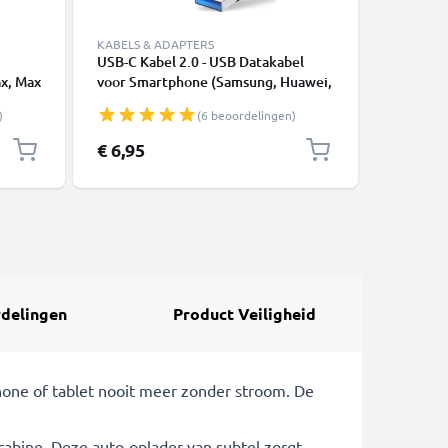
KABELS & ADAPTERS
KABELS &
USB-C Kabel 2.0 - USB Datakabel
USB Kabe
x, Max
voor Smartphone (Samsung, Huawei,
iPhone 14
4 Max,
Google Pixel), Camera (Canon,
SE - 1m 
)
(6 beoordelingen)
rger
Panasonic Lumix, Sony, GoPro) -
1m
1,0m 3A Oplaadkabel USB C Stekker
€ 6,95
€ 14,95
delingen
Product Veiligheid
phone of tablet nooit meer zonder stroom. De
cabine. Deze auto-oplader van subtel zorgt