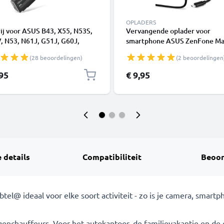
OPLADERS
ij voor ASUS B43, X55, N53S,
Vervangende oplader voor
, N53, N61J, G51J, G60J,
smartphone ASUS ZenFone Ma
Pro58 Series Laptop -
Pro, 2, 3 Laser, 3 Max, 3s Max, 
(28 beoordelingen)
(2 beoordelingen
Ah 11.1V
4 (2014), 5 (2014) Camera cha
1A / 1000mA oplaadstation 1.
,95
€ 9,95
 details
Compatibiliteit
Beoor
tel@ ideaal voor elke soort activiteit - zo is je camera, smart
enchauffeurs. Voor het autokantoor, de familievakantie en de 