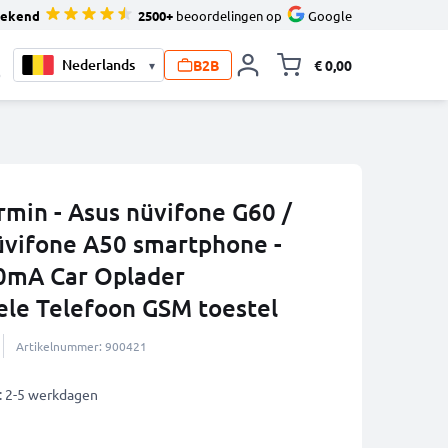
tekend
2500+
beoordelingen op
Google
B2B
€ 0,00
▾
Knevel minicart,
0
rmin - Asus nüvifone G60 /
üvifone A50 smartphone -
00mA Car Oplader
le Telefoon GSM toestel
Artikelnummer: 900421
: 2-5 werkdagen