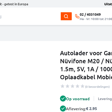
t - getest in Europa
Uits
02 / 4031049
Ma - Vr: 10:00 tot 21:0
Autolader voor Ga
Nüvifone M20 / N
1.5m, 5V, 1A / 10
Oplaadkabel Mobie
(0 beoordelingen)
Op voorraad
Levering
€ 2.95
Aflevering: