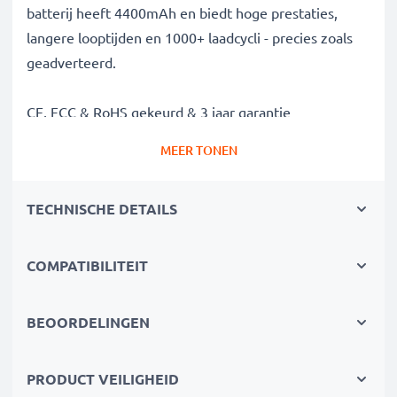
batterij heeft 4400mAh en biedt hoge prestaties,
langere looptijden en 1000+ laadcycli - precies zoals
geadverteerd.
CE, FCC & RoHS gekeurd & 3 jaar garantie
Onze Grade A batterijcellen zijn streng getest om
MEER TONEN
optimale veiligheidsniveaus te garanderen en worden
geleverd met ingebouwde bescherming tegen
TECHNISCHE DETAILS
kortsluiting, oververhitting en overspanning. Als
gespecialiseerde leverancier sinds 2004 staan onze
vervangende accus voor hoge kwaliteit en
COMPATIBILITEIT
gecertificeerde normen - daarom geven wij 3 jaar
garantie op onze laptop accus.
BEOORDELINGEN
De duurzame keuze
Vervang de accu, niet je laptop. Het is de slimmere,
PRODUCT VEILIGHEID
goedkopere, milieuvriendelijkere keuze - verminder