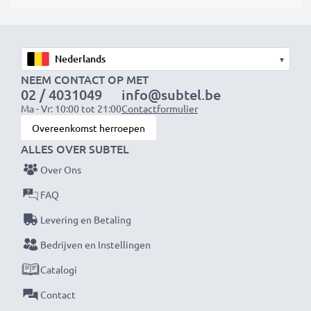
jouw ecologische voetafdruk en onnodig afval.
Kies CELLONIC en lever nooit in op kwaliteit.
Bestel nu!
▾
NEEM CONTACT OP MET
02 / 4031049
info@subtel.be
Ma - Vr: 10:00 tot 21:00
Contactformulier
Overeenkomst herroepen
ALLES OVER SUBTEL
Over Ons
FAQ
Levering en Betaling
Bedrijven en Instellingen
Catalogi
Contact