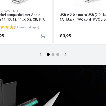
S & ADAPTERS
abel compatibel met Apple
USB-A 2.0 > micro USB (2.0 - la
 14, 13, 12, 11, X, XS, XR, 8, 7,
1A - black - PVC cord - PVC plu
1m Oplaadkabel smartphone
(37 beoordelingen)
,95
€ 3,95