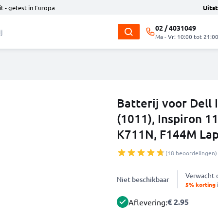
t - getest in Europa
Uits
02 / 4031049
Ma - Vr: 10:00 tot 21:0
Batterij voor Dell 
(1011), Inspiron 1
K711N, F144M Lap
(18 beoordelingen)
Verwacht
Niet beschikbaar
5% korting
€ 2.95
Aflevering: