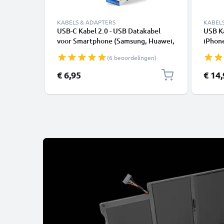
KABELS & ADAPTERS
KABEL
USB-C Kabel 2.0 - USB Datakabel
USB K
voor Smartphone (Samsung, Huawei,
iPhone
Google Pixel), Camera (Canon,
SE - 
(6 beoordelingen)
Panasonic Lumix, Sony, GoPro) -
1,0m 3A Oplaadkabel USB C Stekker
€ 6,95
€ 14