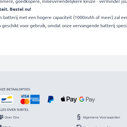
slimmere, goedkopere, milieuvriendelijkere keuze - verminder jo
eit. Bestel nu!
n batterij met een hogere capaciteit (1000mAh of meer) zal een
n geschikt voor gebruik, omdat onze vervangende batterij speci
NZE BETAALOPTIES
LLES OVER SUBTEL
Over Ons
Algemene Voorwaarden