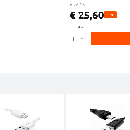
€ 26,95
€ 25,60
-5%
incl. btw.
Aantal