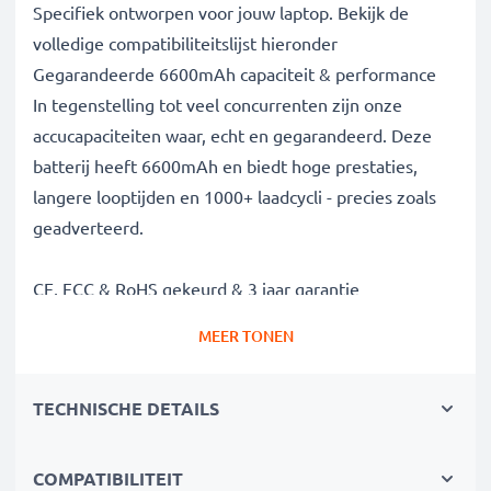
Specifiek ontworpen voor jouw laptop. Bekijk de
volledige compatibiliteitslijst hieronder
Gegarandeerde 6600mAh capaciteit & performance
In tegenstelling tot veel concurrenten zijn onze
accucapaciteiten waar, echt en gegarandeerd. Deze
batterij heeft 6600mAh en biedt hoge prestaties,
langere looptijden en 1000+ laadcycli - precies zoals
geadverteerd.
CE, FCC & RoHS gekeurd & 3 jaar garantie
Onze Grade A batterijcellen zijn streng getest om
MEER TONEN
optimale veiligheidsniveaus te garanderen en worden
geleverd met ingebouwde bescherming tegen
TECHNISCHE DETAILS
kortsluiting, oververhitting en overspanning. Als
gespecialiseerde leverancier sinds 2004 staan onze
vervangende accus voor hoge kwaliteit en
COMPATIBILITEIT