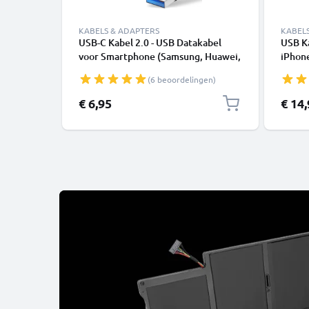
KABELS & ADAPTERS
KABEL
USB-C Kabel 2.0 - USB Datakabel
USB K
voor Smartphone (Samsung, Huawei,
iPhone
Google Pixel), Camera (Canon,
SE - 
(6 beoordelingen)
Panasonic Lumix, Sony, GoPro) -
1,0m 3A Oplaadkabel USB C Stekker
€ 6,95
€ 14