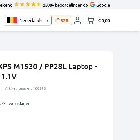
tekend
2500+
beoordelingen op
Google
B2B
€ 0,00
▾
Knevel minicart,
0
 XPS M1530 / PP28L Laptop -
11.1V
Artikelnummer: 100298
: 2-5 werkdagen