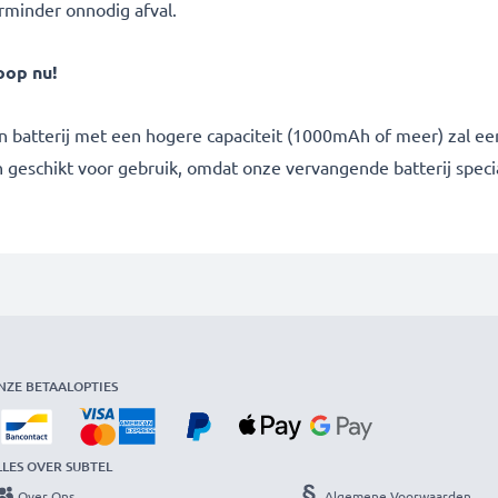
rminder onnodig afval.
oop nu!
n batterij met een hogere capaciteit (1000mAh of meer) zal een
n geschikt voor gebruik, omdat onze vervangende batterij speci
NZE BETAALOPTIES
LLES OVER SUBTEL
Over Ons
Algemene Voorwaarden