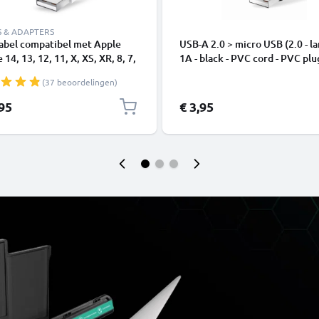
S & ADAPTERS
abel compatibel met Apple
USB-A 2.0 > micro USB (2.0 - la
 14, 13, 12, 11, X, XS, XR, 8, 7,
1A - black - PVC cord - PVC plu
1m Oplaadkabel smartphone
(37 beoordelingen)
,95
€ 3,95