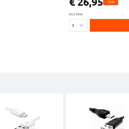
€ 26,95
-33%
incl. btw.
Aantal