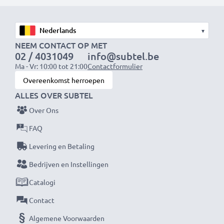
Kies CELLONIC en lever nooit in op kwaliteit.
Bestel nu!
▾
NEEM CONTACT OP MET
02 / 4031049
info@subtel.be
Ma - Vr: 10:00 tot 21:00
Contactformulier
Overeenkomst herroepen
ALLES OVER SUBTEL
Over Ons
FAQ
Levering en Betaling
Bedrijven en Instellingen
Catalogi
Contact
Algemene Voorwaarden