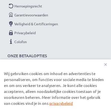
Herroepingsrecht
Garantievoorwaarden
Veiligheid & Certificeringen
Privacybeleid
Colofon
ONZE BETAALOPTIES
×
Wij gebruiken cookies om inhoud en advertenties te
ONZE VERZENDPARTNERS
personaliseren, om functies voor sociale media te bieden
en om ons verkeer te analyseren. Je kunt alle cookies
accepteren, alleen noodzakelijke cookies toestaan of je
© subtel.be 2026
voorkeuren beheren. Meer informatie over het gebruik
Alle prijzen zijn inclusief btw en exclusief verzendkosten.
Houd er rekening mee dat alle genoemde handelsmerken de
van cookies vind je in ons
privacybeleid
geregistreerde handelsmerken van hun eigenaren zijn en