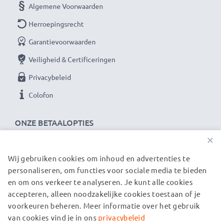
Algemene Voorwaarden
Herroepingsrecht
Garantievoorwaarden
Veiligheid & Certificeringen
Privacybeleid
Colofon
ONZE BETAALOPTIES
×
Wij gebruiken cookies om inhoud en advertenties te
ONZE VERZENDPARTNERS
personaliseren, om functies voor sociale media te bieden
en om ons verkeer te analyseren. Je kunt alle cookies
accepteren, alleen noodzakelijke cookies toestaan of je
© subtel.be 2026
voorkeuren beheren. Meer informatie over het gebruik
Alle prijzen zijn inclusief btw en exclusief verzendkosten.
Houd er rekening mee dat alle genoemde handelsmerken de
van cookies vind je in ons
privacybeleid