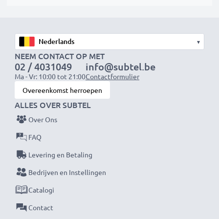
jouw ecologische voetafdruk en onnodig afval.
Kies CELLONIC en lever nooit in op kwaliteit.
Bestel nu!
▾
NEEM CONTACT OP MET
02 / 4031049
info@subtel.be
Ma - Vr: 10:00 tot 21:00
Contactformulier
Overeenkomst herroepen
ALLES OVER SUBTEL
Over Ons
FAQ
Levering en Betaling
Bedrijven en Instellingen
Catalogi
Contact