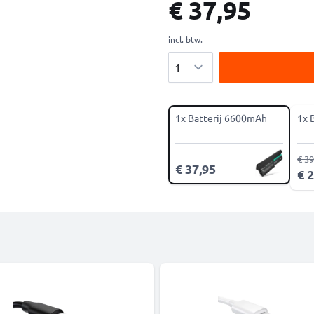
€ 37,95
incl. btw.
Aantal
1x Batterij 6600mAh
1x 
€ 39
€ 37,95
€ 