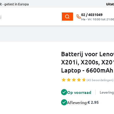
t - getest in Europa
Uits
02 / 4031049
Ma - Vr: 10:00 tot 21:0
Batterij voor Len
X201i, X200s, X20
Laptop - 6600mAh
(45 beoordelingen)
Op voorraad
Levering
€ 2.95
Aflevering: