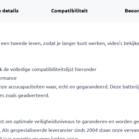
 details
Compatibiliteit
Beoor
een tweede leven, zodat je langer kunt werken, video's bekijke
 de volledige compatibiliteitslijst hieronder
ormance
 onze accucapaciteiten waar, echt en gegarandeerd. Deze batter
ies zoals geadverteerd.
etest om optimale veiligheidsniveaus te garanderen en worden
g. Als gespecialiseerde leverancier sinds 2004 staan onze verva
 jaar garantie op onze laptop accus.