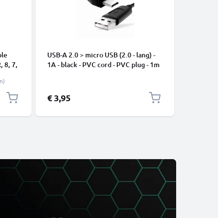
ple
USB-A 2.0 > micro USB (2.0 - lang) -
USB C Ty
, 8, 7,
1A - black - PVC cord - PVC plug - 1m
Apple iP
ne
Pro, 16 P
n)
Samsung 
Google Pi
€ 3,95
€ 2,95
XL Xiaom
Pro+, No
13 3A sne