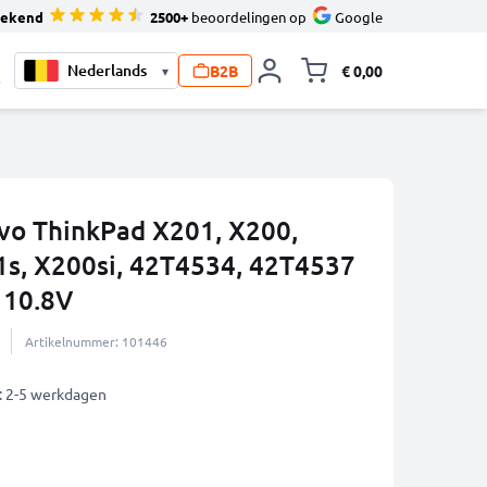
tekend
2500+
beoordelingen op
Google
B2B
€ 0,00
▾
Knevel minicart,
0
ovo ThinkPad X201, X200,
1s, X200si, 42T4534, 42T4537
 10.8V
Artikelnummer: 101446
: 2-5 werkdagen