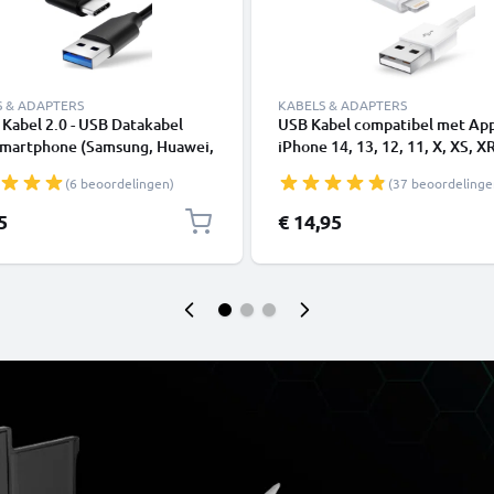
S & ADAPTERS
KABELS & ADAPTERS
Kabel 2.0 - USB Datakabel
USB Kabel compatibel met Ap
Smartphone (Samsung, Huawei,
iPhone 14, 13, 12, 11, X, XS, XR
 Pixel), Camera (Canon,
SE - 1m Oplaadkabel smartpho
(6 beoordelingen)
(37 beoordelinge
nic Lumix, Sony, GoPro) -
3A Oplaadkabel USB C Stekker
5
€ 14,95