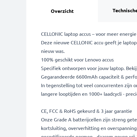
Technische
Overzicht
CELLONIC laptop accus – voor meer energie
Deze nieuwe CELLONIC accu geeft je laptop 
nieuw was.
100% geschikt voor Lenovo accus
Specifiek ontworpen voor jouw laptop. Bekijk
Gegarandeerde 6600mAh capaciteit & perf
In tegenstelling tot veel concurrenten zijn
langere looptijden en 1000+ laadcycli - prec
CE, FCC & RoHS gekeurd & 3 jaar garantie
Onze Grade A batterijcellen zijn streng g
kortsluiting, oververhitting en overspannin
gecertificeerde normen - daarom geven wij 3