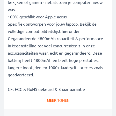
bekijken of gamen - net als toen je computer nieuw
was.
100% geschikt voor Apple accus
Specifiek ontworpen voor jouw laptop. Bekijk de
volledige compatibiliteitslijst hieronder
Gegarandeerde 4800mAh capaciteit & performance
In tegenstelling tot veel concurrenten zijn onze
accucapaciteiten waar, echt en gegarandeerd. Deze
batterij heeft 4800mAh en biedt hoge prestaties,
langere looptijden en 1000+ laadcycli - precies zoals
geadverteerd.
CE, FCC & RoHS gekeurd & 3 jaar garantie
Onze Grade A batterijcellen zijn streng getest om
MEER TONEN
optimale veiligheidsniveaus te garanderen en worden
geleverd met ingebouwde bescherming tegen