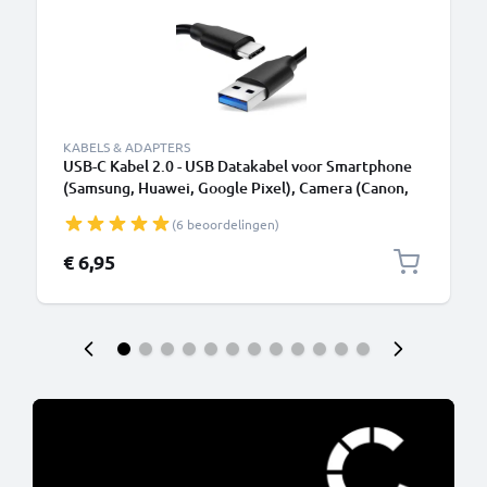
KABELS & ADAPTERS
USB-C Kabel 2.0 - USB Datakabel voor Smartphone
(Samsung, Huawei, Google Pixel), Camera (Canon,
Panasonic Lumix, Sony, GoPro) - 1,0m 3A
(6 beoordelingen)
Oplaadkabel USB C Stekker
€ 6,95