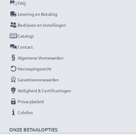
FAQ
★ 3 Jaar Garantie ★
Levering en Betaling
Als internationale vakhandelaar sinds 2004 weten wij
Bedrijven en Instellingen
waarom het draait bij hoogwaardige producten.
Catalogi
Daarom bieden wij 36 maanden garantie!
Contact
Algemene Voorwaarden
Herroepingsrecht
Garantievoorwaarden
Veiligheid & Certificeringen
Privacybeleid
Colofon
ONZE BETAALOPTIES