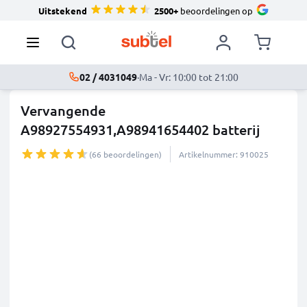
Uitstekend
2500+
beoordelingen op
02 / 4031049
·
Ma - Vr: 10:00 tot 21:00
Vervangende
A98927554931,A98941654402 batterij
voor Sony PRS
...
meer
(66 beoordelingen)
Artikelnummer: 910025