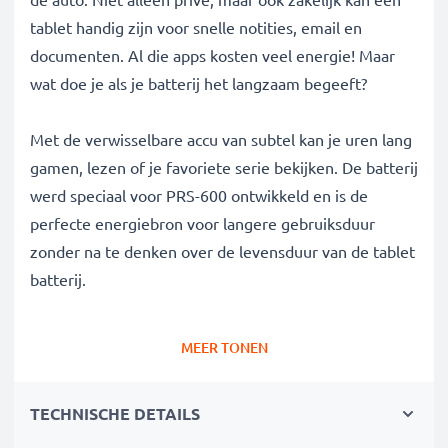
tablet handig zijn voor snelle notities, email en
documenten. Al die apps kosten veel energie! Maar
wat doe je als je batterij het langzaam begeeft?
Met de verwisselbare accu van subtel kan je uren lang
gamen, lezen of je favoriete serie bekijken. De batterij
werd speciaal voor PRS-600 ontwikkeld en is de
perfecte energiebron voor langere gebruiksduur
zonder na te denken over de levensduur van de tablet
batterij.
✔
100% compatibele vervanging
voor je Sony
MEER TONEN
A98927554931,A98941654402 tablet batterij
✔
Hoge capaciteit en lange batterijduur
met een
TECHNISCHE DETAILS
capaciteit van 800mAh