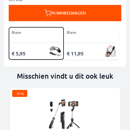
IN WINKELWAGEN
Riem
Riem
€ 5,95
€ 11,95
Misschien vindt u dit ook leuk
-31%