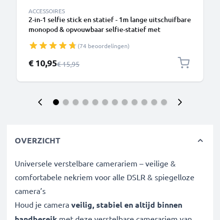
ACCESSOIRES
2-in-1 selfie stick en statief - 1m lange uitschuifbare
monopod & opvouwbaar selfie-statief met
Bluetooth afstandsbediening voor telefoon, camera
(74 beoordelingen)
- compatibel met iPhone, GoPro, Android & meer –
Zwart
Speciale prijs
€ 10,95
Normale prijs
€ 15,95
OVERZICHT
Universele verstelbare camerariem – veilige &
comfortabele nekriem voor alle DSLR & spiegelloze
camera’s
Houd je camera
veilig, stabiel en altijd binnen
handbereik
met deze verstelbare camerariem van