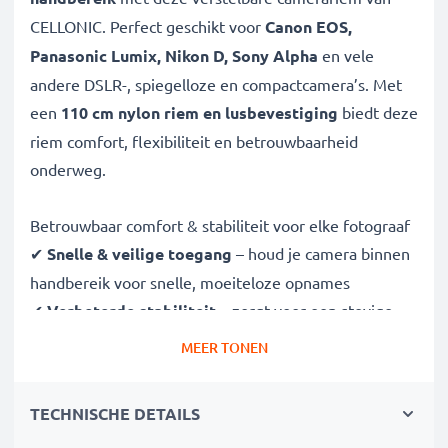
CELLONIC. Perfect geschikt voor
Canon EOS,
Panasonic Lumix, Nikon D, Sony Alpha
en vele
andere DSLR-, spiegelloze en compactcamera’s. Met
een
110 cm nylon riem en lusbevestiging
biedt deze
riem comfort, flexibiliteit en betrouwbaarheid
onderweg.
Betrouwbaar comfort & stabiliteit voor elke fotograaf
✔
Snelle & veilige toegang
– houd je camera binnen
handbereik voor snelle, moeiteloze opnames
✔
Verbeterde stabiliteit
– zorgt voor een stevige
grip en minder trillingen voor scherpere foto’s
MEER TONEN
✔
Verstelbare lengte
– pas de riem aan voor
maximaal comfort tijdens lange fotoshoots
TECHNISCHE DETAILS
✔
Weerbestendig & scheurbestendig
– extra