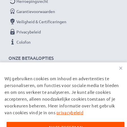
Herroepingsrecht
Garantievoorwaarden
Veiligheid & Certificeringen
Privacybeleid
Colofon
ONZE BETAALOPTIES
×
Wij gebruiken cookies om inhoud en advertenties te
ONZE VERZENDPARTNERS
personaliseren, om functies voor sociale media te bieden
en om ons verkeer te analyseren. Je kunt alle cookies
accepteren, alleen noodzakelijke cookies toestaan of je
© subtel.be 2026
voorkeuren beheren. Meer informatie over het gebruik
Alle prijzen zijn inclusief btw en exclusief verzendkosten.
Houd er rekening mee dat alle genoemde handelsmerken de
van cookies vind je in ons
privacybeleid
geregistreerde handelsmerken van hun eigenaren zijn en
uitsluitend worden vermeld om informatie over onze