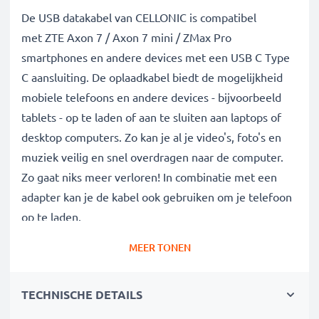
De USB datakabel van CELLONIC is compatibel
met ZTE Axon 7 / Axon 7 mini / ZMax Pro
smartphones en andere devices met een USB C Type
C aansluiting. De oplaadkabel biedt de mogelijkheid
mobiele telefoons en andere devices - bijvoorbeeld
tablets - op te laden of aan te sluiten aan laptops of
desktop computers. Zo kan je al je video's, foto's en
muziek veilig en snel overdragen naar de computer.
Zo gaat niks meer verloren! In combinatie met een
adapter kan je de kabel ook gebruiken om je telefoon
op te laden.
MEER TONEN
Data kabel van hoge kwaliteit voor al je
megabytes en gigabytes:
TECHNISCHE DETAILS
✔ Gegevensoverdracht in de kortste tijd -
transferkabel met huidige versie 2.0