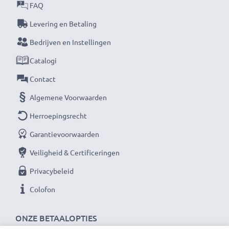
Kabel Materiaal
: PVC
FAQ
Connector materiaal
: PVC
Levering en Betaling
Kleur
: zwart
Bedrijven en Instellingen
Catalogi
★ 3 jaar garantie ★
Als internationale speciaalzaak sinds 2004 weten wij,
Contact
waar het bij hoogwaardige producten om draait.
Algemene Voorwaarden
Daarom verlenen wij een garantie van 36 maanden!
Herroepingsrecht
Garantievoorwaarden
Veiligheid & Certificeringen
Privacybeleid
Colofon
ONZE BETAALOPTIES